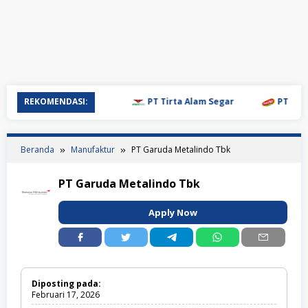
REKOMENDASI:
PT Tirta Alam Segar
PT Mulia 
Beranda
Manufaktur
PT Garuda Metalindo Tbk
PT Garuda Metalindo Tbk
Apply Now
Diposting pada:
Februari 17, 2026