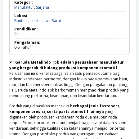
Kategori:
Manufaktur,
Manufaktur
,
Sarjana
Sarjana
Lokasi:
Banten,
Banten
,
Jakarta
,
Jawa Barat
Jakarta,
Pendidikan:
Jawa
S1
Barat
Pengalaman:
0-5
Tahun
PT Garuda Metalindo Tbk adalah perusahaan manufaktur
yang bergerak di bidang produksi komponen otomotif.
Perusahaan ini dikenal sebagai salah satu pemasok utama bagi
industri kendaraan bermotor, dengan fokus pada pembuatan baut,
mur, dan fasteners berkualitas tinggi. Dengan pengalaman panjang,
PT Garuda Metalindo Tbk berkomitmen menghadirkan produk yang
mendukung performa, keamanan, dan keandalan kendaraan.
Produk yang dihasilkan mencakup
berbagai jenis fasteners,
komponen presisi, serta parts otomotif lainnya
yang
digunakan oleh produsen kendaraan roda dua maupun roda
empat. Produk-produk tersebut menjadi bagian vital dalam sistem
kendaraan, sehingga kualitas dan ketahanannya menjadi prioritas
utama. Dengan portofolio produk yang beragam, perusahaan