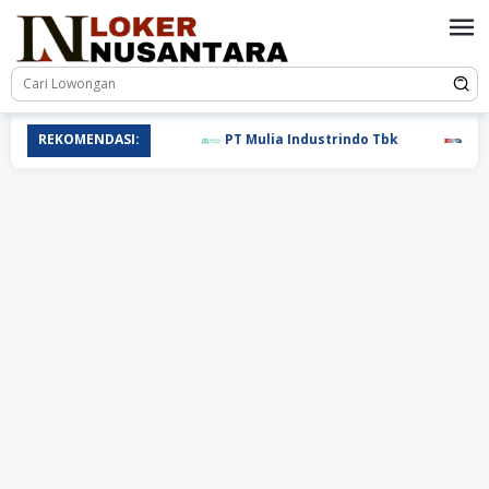
Loncat
ke
konten
REKOMENDASI:
PT Mulia Industrindo Tbk
PT T.R