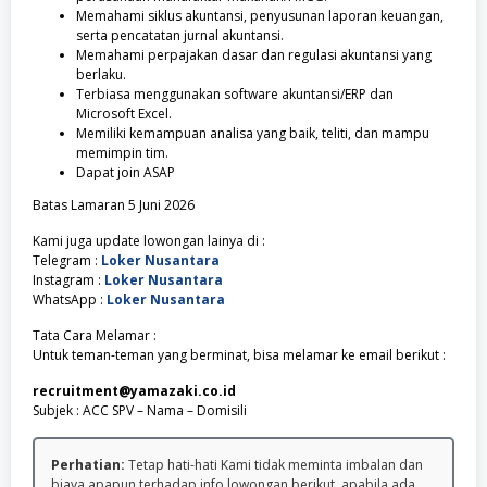
Memahami siklus akuntansi, penyusunan laporan keuangan,
serta pencatatan jurnal akuntansi.
Memahami perpajakan dasar dan regulasi akuntansi yang
berlaku.
Terbiasa menggunakan software akuntansi/ERP dan
Microsoft Excel.
Memiliki kemampuan analisa yang baik, teliti, dan mampu
memimpin tim.
Dapat join ASAP
Batas Lamaran 5 Juni 2026
Kami juga update lowongan lainya di :
Telegram :
Loker Nusantara
Instagram :
Loker Nusantara
WhatsApp :
Loker Nusantara
Tata Cara Melamar :
Untuk teman-teman yang berminat, bisa melamar ke email berikut :
recruitment@yamazaki.co.id
Subjek : ACC SPV – Nama – Domisili
Perhatian:
Tetap hati-hati Kami tidak meminta imbalan dan
biaya apapun terhadap info lowongan berikut, apabila ada