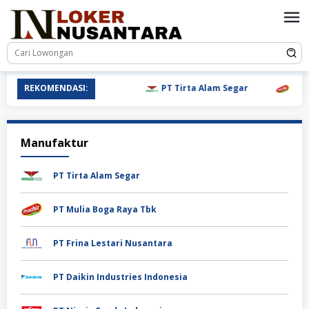
Loncat
ke
konten
REKOMENDASI:
PT Tirta Alam Segar
PT Mu
Manufaktur
PT Tirta Alam Segar
PT Mulia Boga Raya Tbk
PT Frina Lestari Nusantara
PT Daikin Industries Indonesia