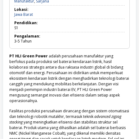
Manufaktur,
Manufaktur
,
Sarjana
Sarjana
Lokasi:
Jawa
Jawa Barat
Barat
Pendidikan:
S1
Pengalaman:
3-5
Tahun
PT HLI Green Power
adalah perusahaan manufaktur yang
berfokus pada produksi sel baterai kendaraan listrik, hasil
kolaborasi strategis antara dua raksasa industri global di bidang
otomotif dan energi. Perusahaan ini didirikan untuk memperkuat
ekosistem kendaraan listrik dengan menghadirkan teknologi baterai
canggih yang mendukung mobilitas berkelanjutan. Dengan visi
menjadi pemimpin industri baterai EV, PT HLI Green Power
mengusung semangat inovasi dan efisiensi dalam setiap aspek
operasionalnya.
Fasilitas produksi perusahaan dirancang dengan sistem otomatisasi
dan teknologi robotik mutakhir, termasuk teknik
advanced zigzag
stacking
yang meningkatkan efisiensi dan stabilitas struktur sel
baterai. Produk utama yang dihasilkan adalah sel baterai berbasis
NMC (Nickel Manganese Cobalt), yang dikenal memiliki densitas
energi tinggi dan cocok untuk kendaraan listrik modern. Sel-sel ini