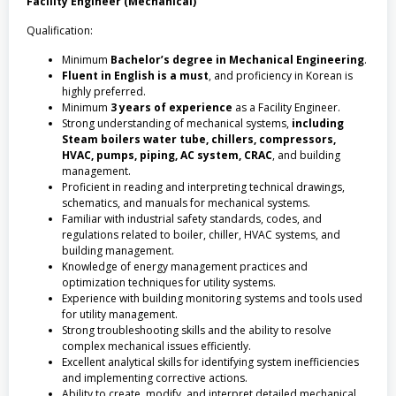
Facility Engineer (Mechanical)
Qualification:
Minimum
Bachelor’s degree in Mechanical Engineering
.
Fluent in English
is a must
, and proficiency in Korean is
highly preferred.
Minimum
3 years of experience
as a Facility Engineer.
Strong understanding of mechanical systems,
including
Steam boilers water tube, chillers, compressors,
HVAC, pumps, piping, AC system, CRAC
, and building
management.
Proficient in reading and interpreting technical drawings,
schematics, and manuals for mechanical systems.
Familiar with industrial safety standards, codes, and
regulations related to boiler, chiller, HVAC systems, and
building management.
Knowledge of energy management practices and
optimization techniques for utility systems.
Experience with building monitoring systems and tools used
for utility management.
Strong troubleshooting skills and the ability to resolve
complex mechanical issues efficiently.
Excellent analytical skills for identifying system inefficiencies
and implementing corrective actions.
Ability to create, modify, and interpret detailed mechanical