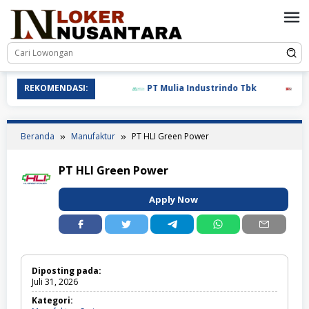
Loncat
ke
konten
REKOMENDASI:
PT Mulia Industrindo Tbk
PT T.
Beranda
Manufaktur
PT HLI Green Power
PT HLI Green Power
Apply Now
Diposting pada:
Juli 31, 2026
Kategori: