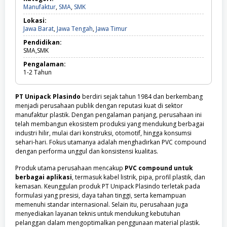
Manufaktur,
Manufaktur
,
SMA
,
SMK
SMA,
Lokasi:
SMK
Jawa
Jawa Barat
,
Jawa Tengah
,
Jawa Timur
Barat,
Pendidikan:
Jawa
SMA,SMK
Tengah,
Jawa
Pengalaman:
Timur
1-2
Tahun
PT Unipack Plasindo
berdiri sejak tahun 1984 dan berkembang
menjadi perusahaan publik dengan reputasi kuat di sektor
manufaktur plastik. Dengan pengalaman panjang, perusahaan ini
telah membangun ekosistem produksi yang mendukung berbagai
industri hilir, mulai dari konstruksi, otomotif, hingga konsumsi
sehari-hari. Fokus utamanya adalah menghadirkan PVC compound
dengan performa unggul dan konsistensi kualitas.
Produk utama perusahaan mencakup
PVC compound untuk
berbagai aplikasi
, termasuk kabel listrik, pipa, profil plastik, dan
kemasan. Keunggulan produk PT Unipack Plasindo terletak pada
formulasi yang presisi, daya tahan tinggi, serta kemampuan
memenuhi standar internasional. Selain itu, perusahaan juga
menyediakan layanan teknis untuk mendukung kebutuhan
pelanggan dalam mengoptimalkan penggunaan material plastik.