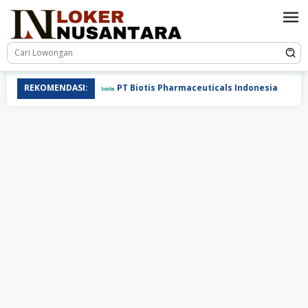
Loncat
ke
konten
REKOMENDASI:
PT Biotis Pharmaceuticals Indonesia
P