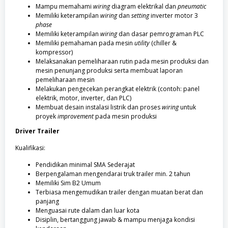
Mampu memahami
wiring
diagram elektrikal dan
pneumatic
Memiliki keterampilan
wiring
dan
setting
inverter motor 3
phase
Memiliki keterampilan
wiring
dan dasar pemrograman PLC
Memiliki pemahaman pada mesin
utility
(chiller &
kompressor)
Melaksanakan pemeliharaan rutin pada mesin produksi dan
mesin penunjang produksi serta membuat laporan
pemeliharaan mesin
Melakukan pengecekan perangkat elektrik (contoh: panel
elektrik, motor, inverter, dan PLC)
Membuat desain instalasi listrik dan proses
wiring
untuk
proyek
improvement
pada mesin produksi
Driver Trailer
Kualifikasi:
Pendidikan minimal SMA Sederajat
Berpengalaman mengendarai truk trailer min. 2 tahun
Memiliki Sim B2 Umum
Terbiasa mengemudikan trailer dengan muatan berat dan
panjang
Menguasai rute dalam dan luar kota
Disiplin, bertanggung jawab & mampu menjaga kondisi