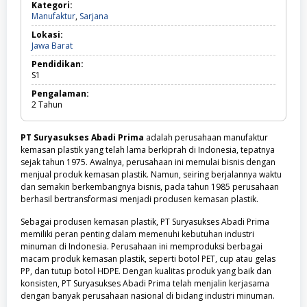
Kategori:
Manufaktur,
Manufaktur
,
Sarjana
Sarjana
Lokasi:
Jawa
Jawa Barat
Barat
Pendidikan:
S1
Pengalaman:
2
Tahun
PT Suryasukses Abadi Prima
adalah perusahaan manufaktur
kemasan plastik yang telah lama berkiprah di Indonesia, tepatnya
sejak tahun 1975. Awalnya, perusahaan ini memulai bisnis dengan
menjual produk kemasan plastik. Namun, seiring berjalannya waktu
dan semakin berkembangnya bisnis, pada tahun 1985 perusahaan
berhasil bertransformasi menjadi produsen kemasan plastik.
Sebagai produsen kemasan plastik, PT Suryasukses Abadi Prima
memiliki peran penting dalam memenuhi kebutuhan industri
minuman di Indonesia. Perusahaan ini memproduksi berbagai
macam produk kemasan plastik, seperti botol PET, cup atau gelas
PP, dan tutup botol HDPE. Dengan kualitas produk yang baik dan
konsisten, PT Suryasukses Abadi Prima telah menjalin kerjasama
dengan banyak perusahaan nasional di bidang industri minuman.