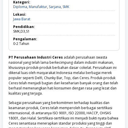
Kategori:
Diploma,
Diploma
,
Manufaktur
,
Sarjana
,
SMK
Manufaktur,
Lokasi:
Sarjana,
Jawa
Jawa Barat
SMK
Barat
Pendidikan:
SMK,D3,S1
Pengalaman:
0-2
Tahun
PT Perusahaan Industri Ceres
adalah perusahaan swasta
nasional yang telah lama berkecimpung dalam industri makanan,
khususnya produk-produk berbahan dasar cokelat. Perusahaan ini
dikenal luas oleh masyarakat Indonesia melalui berbagai merek
populer seperti Delfi, Chunky Bar, Top, dan Ceres. Produk-produk
Ceres telah menjadi bagian dari keseharian banyak orang dan telah
berhasil memenangkan hati konsumen dengan rasa yang lezat dan
kualitas yang terjaga.
Sebagai perusahaan yang berkomitmen terhadap kualitas dan
keamanan produk, Ceres telah memperoleh berbagai sertifikasi
internasional, di antaranya ISO 9001, ISO 22000, HACCP, OHSAS
18001, dan Halal. Sertifikasi-sertifikasi ini menjadi bukti nyata bahwa
Ceres senantiasa menerapkan standar produksi yang tinggi dan