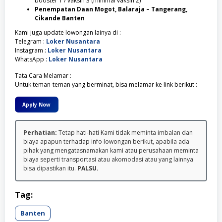
booster 1 / vaksin 3 (minimal vaksin 2)
Penempatan Daan Mogot, Balaraja – Tangerang,
Cikande Banten
Kami juga update lowongan lainya di :
Telegram :
Loker Nusantara
Instagram :
Loker Nusantara
WhatsApp :
Loker Nusantara
Tata Cara Melamar :
Untuk teman-teman yang berminat, bisa melamar ke link berikut :
Apply Now
Perhatian:
Tetap hati-hati Kami tidak meminta imbalan dan
biaya apapun terhadap info lowongan berikut, apabila ada
pihak yang mengatasnamakan kami atau perusahaan meminta
biaya seperti transportasi atau akomodasi atau yang lainnya
bisa dipastikan itu.
PALSU.
Tag:
Banten