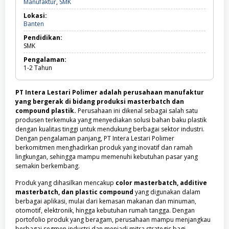
Manufaktur,
Manufaktur
,
SMK
SMK
Lokasi:
Banten
Banten
Pendidikan:
SMK
Pengalaman:
1-2
Tahun
PT Intera Lestari Polimer adalah perusahaan manufaktur
yang bergerak di bidang produksi masterbatch dan
compound plastik.
Perusahaan ini dikenal sebagai salah satu
produsen terkemuka yang menyediakan solusi bahan baku plastik
dengan kualitas tinggi untuk mendukung berbagai sektor industri.
Dengan pengalaman panjang, PT Intera Lestari Polimer
berkomitmen menghadirkan produk yang inovatif dan ramah
lingkungan, sehingga mampu memenuhi kebutuhan pasar yang
semakin berkembang.
Produk yang dihasilkan mencakup
color masterbatch, additive
masterbatch, dan plastic compound
yang digunakan dalam
berbagai aplikasi, mulai dari kemasan makanan dan minuman,
otomotif, elektronik, hingga kebutuhan rumah tangga. Dengan
portofolio produk yang beragam, perusahaan mampu menjangkau
berbagai segmen industri dan menjadi mitra strategis bagi