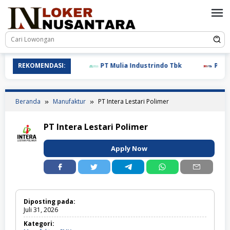
Loncat
ke
konten
REKOMENDASI:
PT Mulia Industrindo Tbk
PT T.RA
Beranda
Manufaktur
PT Intera Lestari Polimer
PT Intera Lestari Polimer
Apply Now
Diposting pada:
Juli 31, 2026
Kategori: