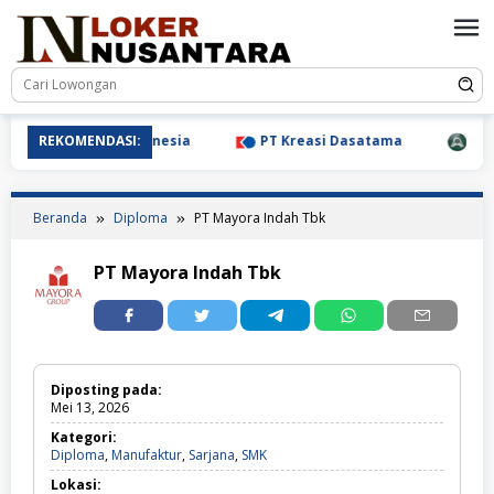
Loncat
ke
konten
REKOMENDASI:
syu Precision Indonesia
PT Kreasi Dasatama
PT Den
Beranda
Diploma
PT Mayora Indah Tbk
PT Mayora Indah Tbk
Diposting pada:
Mei 13, 2026
Kategori:
Diploma,
Diploma
,
Manufaktur
,
Sarjana
,
SMK
Manufaktur,
Lokasi:
Sarjana,