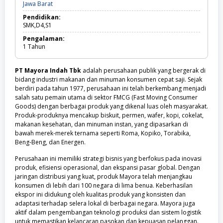
Jawa
Jawa Barat
SMK
Barat
Pendidikan:
SMK,D4,S1
Pengalaman:
1
Tahun
PT Mayora Indah Tbk
adalah perusahaan publik yang bergerak di
bidang industri makanan dan minuman konsumen cepat saji. Sejak
berdiri pada tahun 1977, perusahaan ini telah berkembang menjadi
salah satu pemain utama di sektor FMCG (Fast Moving Consumer
Goods) dengan berbagai produk yang dikenal luas oleh masyarakat.
Produk-produknya mencakup biskuit, permen, wafer, kopi, cokelat,
makanan kesehatan, dan minuman instan, yang dipasarkan di
bawah merek-merek ternama seperti Roma, Kopiko, Torabika,
Beng-Beng, dan Energen.
Perusahaan ini memiliki strategi bisnis yang berfokus pada inovasi
produk, efisiensi operasional, dan ekspansi pasar global. Dengan
jaringan distribusi yang kuat, produk Mayora telah menjangkau
konsumen di lebih dari 100 negara di lima benua. Keberhasilan
ekspor ini didukung oleh kualitas produk yang konsisten dan
adaptasi terhadap selera lokal di berbagai negara. Mayora juga
aktif dalam pengembangan teknologi produksi dan sistem logistik
untuk memastikan kelancaran pasokan dan kepuasan pelanggan.