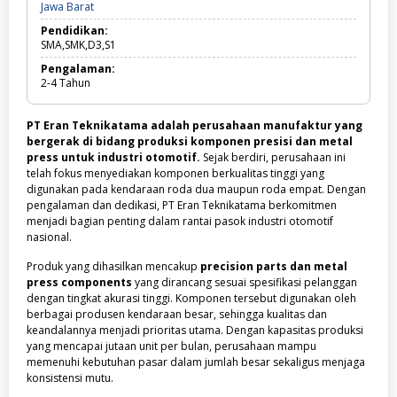
Jawa
Jawa Barat
SMK
Barat
Pendidikan:
SMA,SMK,D3,S1
Pengalaman:
2-4
Tahun
PT Eran Teknikatama adalah perusahaan manufaktur yang
bergerak di bidang produksi komponen presisi dan metal
press untuk industri otomotif.
Sejak berdiri, perusahaan ini
telah fokus menyediakan komponen berkualitas tinggi yang
digunakan pada kendaraan roda dua maupun roda empat. Dengan
pengalaman dan dedikasi, PT Eran Teknikatama berkomitmen
menjadi bagian penting dalam rantai pasok industri otomotif
nasional.
Produk yang dihasilkan mencakup
precision parts dan metal
press components
yang dirancang sesuai spesifikasi pelanggan
dengan tingkat akurasi tinggi. Komponen tersebut digunakan oleh
berbagai produsen kendaraan besar, sehingga kualitas dan
keandalannya menjadi prioritas utama. Dengan kapasitas produksi
yang mencapai jutaan unit per bulan, perusahaan mampu
memenuhi kebutuhan pasar dalam jumlah besar sekaligus menjaga
konsistensi mutu.