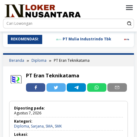
Loncat
ke
konten
REKOMENDASI:
PT Mulia Industrindo Tbk
PT T.R
Beranda
Diploma
PT Eran Teknikatama
PT Eran Teknikatama
Diposting pada:
Agustus 7, 2026
Kategori:
Diploma,
Diploma
,
Sarjana
,
SMA
,
SMK
Sarjana,
Lokasi:
SMA,