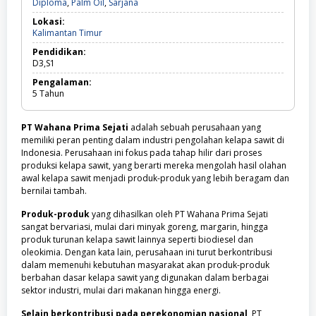
Diploma,
Diploma
,
Palm Oil
,
Sarjana
Palm
Lokasi:
Oil,
Kalimantan
Kalimantan Timur
Sarjana
Timur
Pendidikan:
D3,S1
Pengalaman:
5
Tahun
PT Wahana Prima Sejati
adalah sebuah perusahaan yang
memiliki peran penting dalam industri pengolahan kelapa sawit di
Indonesia. Perusahaan ini fokus pada tahap hilir dari proses
produksi kelapa sawit, yang berarti mereka mengolah hasil olahan
awal kelapa sawit menjadi produk-produk yang lebih beragam dan
bernilai tambah.
Produk-produk
yang dihasilkan oleh PT Wahana Prima Sejati
sangat bervariasi, mulai dari minyak goreng, margarin, hingga
produk turunan kelapa sawit lainnya seperti biodiesel dan
oleokimia. Dengan kata lain, perusahaan ini turut berkontribusi
dalam memenuhi kebutuhan masyarakat akan produk-produk
berbahan dasar kelapa sawit yang digunakan dalam berbagai
sektor industri, mulai dari makanan hingga energi.
Selain berkontribusi pada perekonomian nasional
, PT