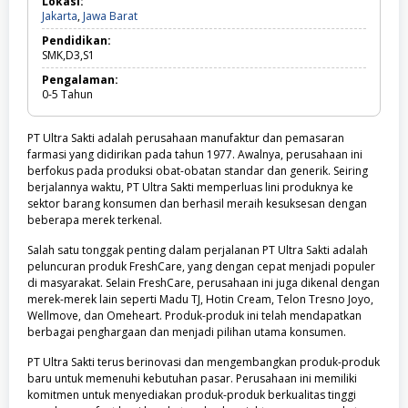
Lokasi:
Sarjana,
Jakarta,
Jakarta
,
Jawa Barat
SMK
Jawa
Pendidikan:
Barat
SMK,D3,S1
Pengalaman:
0-5
Tahun
PT Ultra Sakti adalah perusahaan manufaktur dan pemasaran
farmasi yang didirikan pada tahun 1977. Awalnya, perusahaan ini
berfokus pada produksi obat-obatan standar dan generik. Seiring
berjalannya waktu, PT Ultra Sakti memperluas lini produknya ke
sektor barang konsumen dan berhasil meraih kesuksesan dengan
beberapa merek terkenal.
Salah satu tonggak penting dalam perjalanan PT Ultra Sakti adalah
peluncuran produk FreshCare, yang dengan cepat menjadi populer
di masyarakat. Selain FreshCare, perusahaan ini juga dikenal dengan
merek-merek lain seperti Madu TJ, Hotin Cream, Telon Tresno Joyo,
Wellmove, dan Omeheart. Produk-produk ini telah mendapatkan
berbagai penghargaan dan menjadi pilihan utama konsumen.
PT Ultra Sakti terus berinovasi dan mengembangkan produk-produk
baru untuk memenuhi kebutuhan pasar. Perusahaan ini memiliki
komitmen untuk menyediakan produk-produk berkualitas tinggi