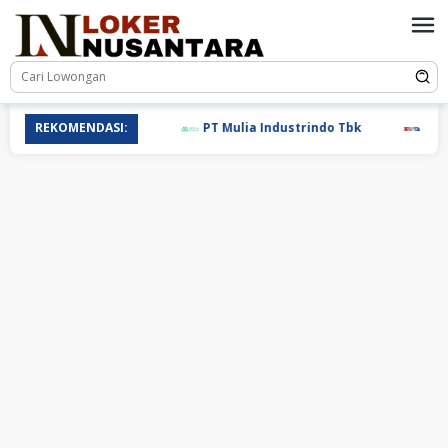
Loncat
ke
konten
REKOMENDASI:
PT Mulia Industrindo Tbk
PT T.RA