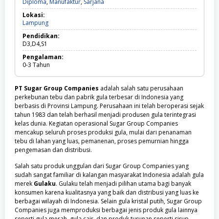
Diploma,
Diploma
,
Manufaktur
,
Sarjana
Manufaktur,
Lokasi:
Sarjana
Lampung
Lampung
Pendidikan:
D3,D4,S1
Pengalaman:
0-3
Tahun
PT Sugar Group Companies
adalah salah satu perusahaan
perkebunan tebu dan pabrik gula terbesar di Indonesia yang
berbasis di Provinsi Lampung. Perusahaan ini telah beroperasi sejak
tahun 1983 dan telah berhasil menjadi produsen gula terintegrasi
kelas dunia. Kegiatan operasional Sugar Group Companies
mencakup seluruh proses produksi gula, mulai dari penanaman
tebu di lahan yang luas, pemanenan, proses pemurnian hingga
pengemasan dan distribusi.
Salah satu produk unggulan dari Sugar Group Companies yang
sudah sangat familiar di kalangan masyarakat Indonesia adalah gula
merek
Gulaku
. Gulaku telah menjadi pilihan utama bagi banyak
konsumen karena kualitasnya yang baik dan distribusi yang luas ke
berbagai wilayah di Indonesia. Selain gula kristal putih, Sugar Group
Companies juga memproduksi berbagai jenis produk gula lainnya
seperti gula merah, gula cair, dan produk turunan seperti sirup