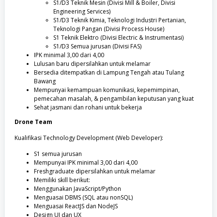
S1/D3 Teknik Mesin (Divisi Mill & Boiler, Divisi
Engineering Services)
S1/D3 Teknik Kimia, Teknologi Industri Pertanian,
Teknologi Pangan (Divisi Process House)
S1 Teknik Elektro (Divisi Electric & Instrumentasi)
S1/D3 Semua jurusan (Divisi FAS)
IPK minimal 3,00 dari 4,00
Lulusan baru dipersilahkan untuk melamar
Bersedia ditempatkan di Lampung Tengah atau Tulang
Bawang
Mempunyai kemampuan komunikasi, kepemimpinan,
pemecahan masalah, & pengambilan keputusan yang kuat
Sehat jasmani dan rohani untuk bekerja
Drone Team
Kualifikasi Technology Development (Web Developer):
S1 semua jurusan
Mempunyai IPK minimal 3,00 dari 4,00
Freshgraduate dipersilahkan untuk melamar
Memiliki skill berikut:
Menggunakan JavaScript/Python
Menguasai DBMS (SQL atau nonSQL)
Menguasai ReactJS dan NodeJS
Design UI dan UX