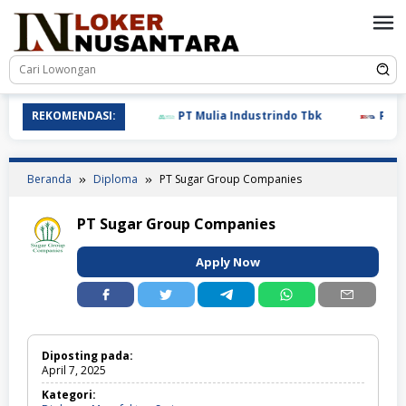
Loncat
ke
konten
REKOMENDASI:
PT Mulia Industrindo Tbk
PT T.RAD
Beranda
Diploma
PT Sugar Group Companies
PT Sugar Group Companies
Apply Now
Diposting pada:
April 7, 2025
Kategori: