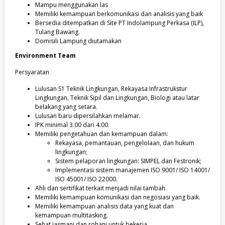
Mampu menggunakan las
Memiliki kemampuan berkomunikasi dan analisis yang baik
Bersedia ditempatkan di Site PT Indolampung Perkasa (ILP),
Tulang Bawang.
Domisili Lampung diutamakan
Environment Team
Persyaratan
Lulusan S1 Teknik Lingkungan, Rekayasa Infrastrukstur
Lingkungan, Teknik Sipil dan Lingkungan, Biologi atau latar
belakang yang setara.
Lulusan baru dipersilahkan melamar.
IPK minimal 3.00 dari 4.00.
Memiliki pengetahuan dan kemampuan dalam:
Rekayasa, pemantauan, pengelolaan, dan hukum
lingkungan;
Sistem pelaporan lingkungan: SIMPEL dan Festronik;
Implementasi sistem manajemen ISO 9001/ ISO 14001/
ISO 45001/ ISO 22000.
Ahli dan sertifikat terkait menjadi nilai tambah.
Memiliki kemampuan komunikasi dan negosiasi yang baik.
Memiliki kemampuan analisis data yang kuat dan
kemampuan multitasking.
Sehat jasmani dan rohani untuk bekerja.