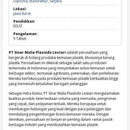
Diploma,
Diploma
,
Manufaktur
,
Sarjana
Manufaktur,
Lokasi:
Sarjana
Jawa
Jawa Barat
Barat
Pendidikan:
D3,S1
Pengalaman:
5
Tahun
PT Sinar Mulia Plasindo Lestari
adalah perusahaan yang
bergerak di bidang produksi kemasan plastik, khususnya karung
plastik. Perusahaan ini dikenal sebagai salah satu produsen
terkemuka di Indonesia yang menyediakan solusi kemasan untuk
berbagai sektor, termasuk agribisnis, peternakan, dan perkebunan.
Mereka berfokus pada produksi kemasan plastik berkualitas tinggi
yang memenuhi kebutuhan beragam pelanggan.
Sebagai mitra bisnis, PT Sinar Mulia Plasindo Lestari mengutamakan
kualitas produk, ketersediaan volume yang memadai, pengiriman
yang cepat, dan pelayanan terbaik. Mereka berupaya untuk
membangun hubungan yang kuat dengan para pelanggan dan
mendukung pengembangan bisnis kemasan mereka. Dengan
demikian, perusahaan ini berperan penting dalam rantai pasok
berbagai industri yang membutuhkan kemasan plastik.