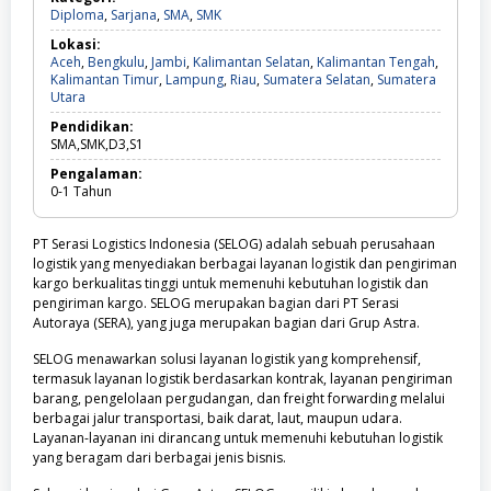
Diploma,
Diploma
,
Sarjana
,
SMA
,
SMK
Sarjana,
Lokasi:
SMA,
Aceh
,
Bengkulu
,
Jambi
,
Kalimantan Selatan
,
Kalimantan Tengah
,
SMK
Kalimantan Timur
,
Lampung
,
Riau
,
Sumatera Selatan
,
Sumatera
Aceh,
Utara
Bengkulu,
Pendidikan:
Jambi,
SMA,SMK,D3,S1
Kalimantan
Selatan,
Pengalaman:
Kalimantan
0-1
Tahun
Tengah,
Kalimantan
Timur,
PT Serasi Logistics Indonesia (SELOG) adalah sebuah perusahaan
Lampung,
logistik yang menyediakan berbagai layanan logistik dan pengiriman
Riau,
kargo berkualitas tinggi untuk memenuhi kebutuhan logistik dan
Sumatera
pengiriman kargo. SELOG merupakan bagian dari PT Serasi
Selatan,
Autoraya (SERA), yang juga merupakan bagian dari Grup Astra.
Sumatera
Utara
SELOG menawarkan solusi layanan logistik yang komprehensif,
termasuk layanan logistik berdasarkan kontrak, layanan pengiriman
barang, pengelolaan pergudangan, dan freight forwarding melalui
berbagai jalur transportasi, baik darat, laut, maupun udara.
Layanan-layanan ini dirancang untuk memenuhi kebutuhan logistik
yang beragam dari berbagai jenis bisnis.