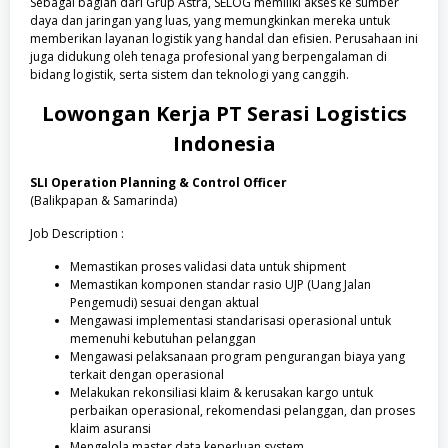
Sebagai bagian dari Grup Astra, SELOG memiliki akses ke sumber
daya dan jaringan yang luas, yang memungkinkan mereka untuk
memberikan layanan logistik yang handal dan efisien. Perusahaan ini
juga didukung oleh tenaga profesional yang berpengalaman di
bidang logistik, serta sistem dan teknologi yang canggih.
Lowongan Kerja
PT Serasi Logistics
Indonesia
SLI Operation Planning & Control Officer
(Balikpapan & Samarinda)
Job Description :
Memastikan proses validasi data untuk shipment
Memastikan komponen standar rasio UJP (Uang Jalan
Pengemudi) sesuai dengan aktual
Mengawasi implementasi standarisasi operasional untuk
memenuhi kebutuhan pelanggan
Mengawasi pelaksanaan program pengurangan biaya yang
terkait dengan operasional
Melakukan rekonsiliasi klaim & kerusakan kargo untuk
perbaikan operasional, rekomendasi pelanggan, dan proses
klaim asuransi
Mengelola master data keperluan system