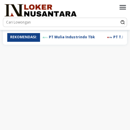
Loncat
ke
konten
REKOMENDASI:
PT Mulia Industrindo Tbk
PT T.RAD Ind