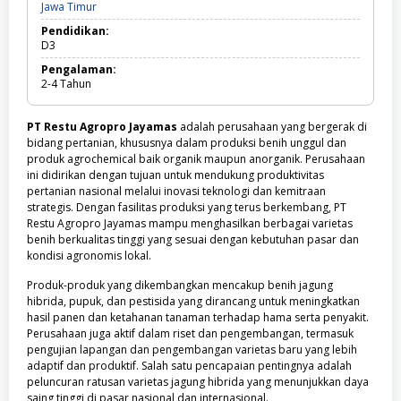
Jawa
Jawa Timur
Timur
Pendidikan:
D3
Pengalaman:
2-4
Tahun
PT Restu Agropro Jayamas
adalah perusahaan yang bergerak di
bidang pertanian, khususnya dalam produksi benih unggul dan
produk agrochemical baik organik maupun anorganik. Perusahaan
ini didirikan dengan tujuan untuk mendukung produktivitas
pertanian nasional melalui inovasi teknologi dan kemitraan
strategis. Dengan fasilitas produksi yang terus berkembang, PT
Restu Agropro Jayamas mampu menghasilkan berbagai varietas
benih berkualitas tinggi yang sesuai dengan kebutuhan pasar dan
kondisi agronomis lokal.
Produk-produk yang dikembangkan mencakup benih jagung
hibrida, pupuk, dan pestisida yang dirancang untuk meningkatkan
hasil panen dan ketahanan tanaman terhadap hama serta penyakit.
Perusahaan juga aktif dalam riset dan pengembangan, termasuk
pengujian lapangan dan pengembangan varietas baru yang lebih
adaptif dan produktif. Salah satu pencapaian pentingnya adalah
peluncuran ratusan varietas jagung hibrida yang menunjukkan daya
saing tinggi di pasar nasional dan internasional.