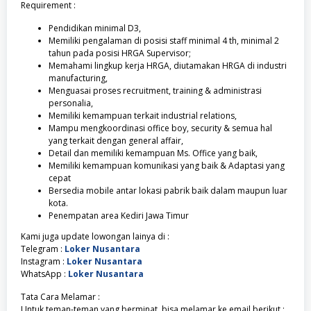
Requirement :
Pendidikan minimal D3,
Memiliki pengalaman di posisi staff minimal 4 th, minimal 2
tahun pada posisi HRGA Supervisor;
Memahami lingkup kerja HRGA, diutamakan HRGA di industri
manufacturing,
Menguasai proses recruitment, training & administrasi
personalia,
Memiliki kemampuan terkait industrial relations,
Mampu mengkoordinasi office boy, security & semua hal
yang terkait dengan general affair,
Detail dan memiliki kemampuan Ms. Office yang baik,
Memiliki kemampuan komunikasi yang baik & Adaptasi yang
cepat
Bersedia mobile antar lokasi pabrik baik dalam maupun luar
kota.
Penempatan area Kediri Jawa Timur
Kami juga update lowongan lainya di :
Telegram :
Loker Nusantara
Instagram :
Loker Nusantara
WhatsApp :
Loker Nusantara
Tata Cara Melamar :
Untuk teman-teman yang berminat, bisa melamar ke email berikut :