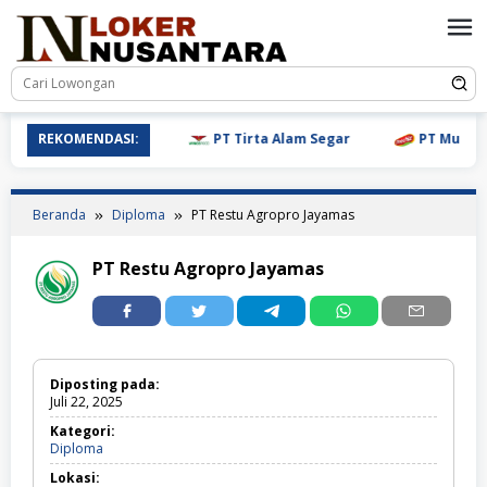
Loncat
ke
konten
REKOMENDASI:
PT Tirta Alam Segar
PT Mulia Bo
Beranda
Diploma
PT Restu Agropro Jayamas
PT Restu Agropro Jayamas
Diposting pada:
Juli 22, 2025
Kategori:
Diploma
Diploma
Lokasi: