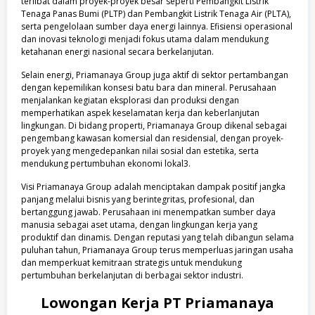
terlibat dalam proyek-proyek besar seperti Pembangkit Listrik
Tenaga Panas Bumi (PLTP) dan Pembangkit Listrik Tenaga Air (PLTA),
serta pengelolaan sumber daya energi lainnya. Efisiensi operasional
dan inovasi teknologi menjadi fokus utama dalam mendukung
ketahanan energi nasional secara berkelanjutan.
Selain energi, Priamanaya Group juga aktif di sektor pertambangan
dengan kepemilikan konsesi batu bara dan mineral. Perusahaan
menjalankan kegiatan eksplorasi dan produksi dengan
memperhatikan aspek keselamatan kerja dan keberlanjutan
lingkungan. Di bidang properti, Priamanaya Group dikenal sebagai
pengembang kawasan komersial dan residensial, dengan proyek-
proyek yang mengedepankan nilai sosial dan estetika, serta
mendukung pertumbuhan ekonomi lokal3.
Visi Priamanaya Group adalah menciptakan dampak positif jangka
panjang melalui bisnis yang berintegritas, profesional, dan
bertanggung jawab. Perusahaan ini menempatkan sumber daya
manusia sebagai aset utama, dengan lingkungan kerja yang
produktif dan dinamis. Dengan reputasi yang telah dibangun selama
puluhan tahun, Priamanaya Group terus memperluas jaringan usaha
dan memperkuat kemitraan strategis untuk mendukung
pertumbuhan berkelanjutan di berbagai sektor industri.
Lowongan Kerja
PT Priamanaya