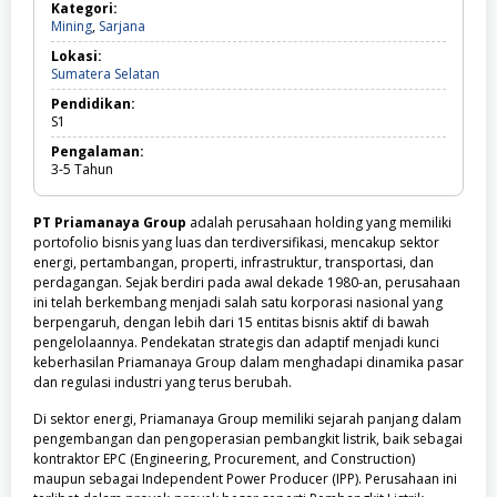
Kategori:
Mining,
Mining
,
Sarjana
Sarjana
Lokasi:
Sumatera
Sumatera Selatan
Selatan
Pendidikan:
S1
Pengalaman:
3-5
Tahun
PT Priamanaya Group
adalah perusahaan holding yang memiliki
portofolio bisnis yang luas dan terdiversifikasi, mencakup sektor
energi, pertambangan, properti, infrastruktur, transportasi, dan
perdagangan. Sejak berdiri pada awal dekade 1980-an, perusahaan
ini telah berkembang menjadi salah satu korporasi nasional yang
berpengaruh, dengan lebih dari 15 entitas bisnis aktif di bawah
pengelolaannya. Pendekatan strategis dan adaptif menjadi kunci
keberhasilan Priamanaya Group dalam menghadapi dinamika pasar
dan regulasi industri yang terus berubah.
Di sektor energi, Priamanaya Group memiliki sejarah panjang dalam
pengembangan dan pengoperasian pembangkit listrik, baik sebagai
kontraktor EPC (Engineering, Procurement, and Construction)
maupun sebagai Independent Power Producer (IPP). Perusahaan ini