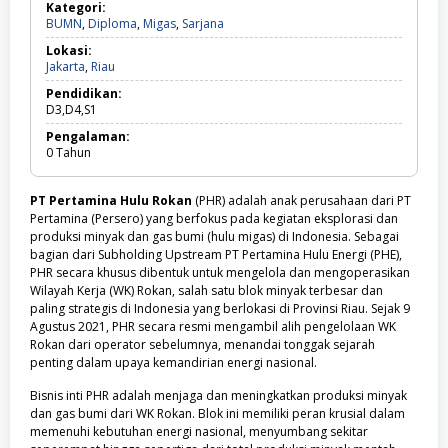
Kategori:
BUMN,
BUMN
,
Diploma
,
Migas
,
Sarjana
Diploma,
Lokasi:
Migas,
Jakarta,
Jakarta
,
Riau
Sarjana
Riau
Pendidikan:
D3,D4,S1
Pengalaman:
0
Tahun
PT Pertamina Hulu Rokan
(PHR) adalah anak perusahaan dari PT
Pertamina (Persero) yang berfokus pada kegiatan eksplorasi dan
produksi minyak dan gas bumi (hulu migas) di Indonesia. Sebagai
bagian dari Subholding Upstream PT Pertamina Hulu Energi (PHE),
PHR secara khusus dibentuk untuk mengelola dan mengoperasikan
Wilayah Kerja (WK) Rokan, salah satu blok minyak terbesar dan
paling strategis di Indonesia yang berlokasi di Provinsi Riau. Sejak 9
Agustus 2021, PHR secara resmi mengambil alih pengelolaan WK
Rokan dari operator sebelumnya, menandai tonggak sejarah
penting dalam upaya kemandirian energi nasional.
Bisnis inti PHR adalah menjaga dan meningkatkan produksi minyak
dan gas bumi dari WK Rokan. Blok ini memiliki peran krusial dalam
memenuhi kebutuhan energi nasional, menyumbang sekitar