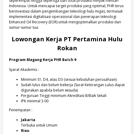
seperempat hingga sepertiga dari total produksi minyak mentah
Indonesia. Untuk mencapai target produksi yang optimal, PHR terus
berinvestasi dalam pengembangan teknologi hulu migas, termasuk
implementasi digitalisasi operasional dan penerapan teknologi
Enhanced Oil Recovery (EOR) untuk mengoptimalkan produksi dari
sumur-sumur tua.
Lowongan Kerja
PT Pertamina Hulu
Rokan
Program Magang Kerja PHR Batch 9
Syarat Akademis :
Minimum S1, D4, atau D3 (sesuai kebutuhan perusahaan)
Sudah lulus dan belum bekerja (Surat Keterangan Lulus dapat
digunakan apabila belum wisuda)
Perguruan Tinggi minimum Akreditasi B/Baik Sekali
IPK minimal 3.00
Penempatan :
Jakarta
Terbuka untuk Umum
Riau