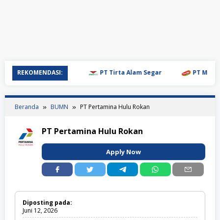
REKOMENDASI:
PT Tirta Alam Segar
PT Mulia Bo
Beranda
BUMN
PT Pertamina Hulu Rokan
PT Pertamina Hulu Rokan
Apply Now
Diposting pada:
Juni 12, 2026