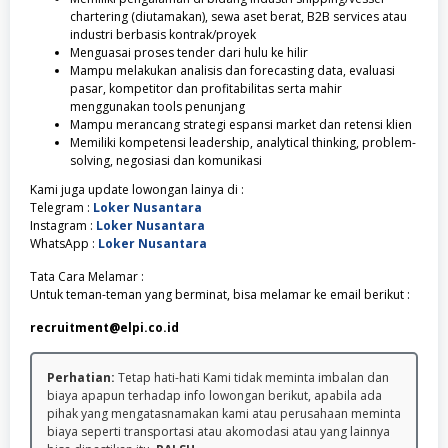
chartering (diutamakan), sewa aset berat, B2B services atau
industri berbasis kontrak/proyek
Menguasai proses tender dari hulu ke hilir
Mampu melakukan analisis dan forecasting data, evaluasi
pasar, kompetitor dan profitabilitas serta mahir
menggunakan tools penunjang
Mampu merancang strategi espansi market dan retensi klien
Memiliki kompetensi leadership, analytical thinking, problem-
solving, negosiasi dan komunikasi
Kami juga update lowongan lainya di :
Telegram :
Loker Nusantara
Instagram :
Loker Nusantara
WhatsApp :
Loker Nusantara
Tata Cara Melamar :
Untuk teman-teman yang berminat, bisa melamar ke email berikut :
recruitment@elpi.co.id
Perhatian:
Tetap hati-hati Kami tidak meminta imbalan dan
biaya apapun terhadap info lowongan berikut, apabila ada
pihak yang mengatasnamakan kami atau perusahaan meminta
biaya seperti transportasi atau akomodasi atau yang lainnya