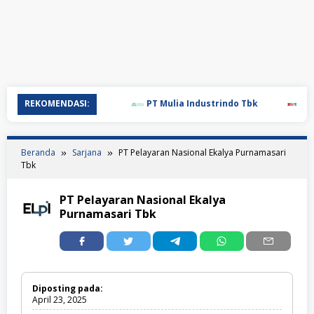
REKOMENDASI:
PT Mulia Industrindo Tbk
PT T.R
Beranda
Sarjana
PT Pelayaran Nasional Ekalya Purnamasari
Tbk
PT Pelayaran Nasional Ekalya
Purnamasari Tbk
Diposting pada:
April 23, 2025