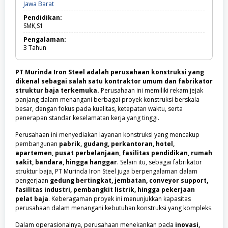
Jawa
Jawa Barat
Barat
Pendidikan:
SMK,S1
Pengalaman:
3
Tahun
PT Murinda Iron Steel adalah perusahaan konstruksi yang
dikenal sebagai salah satu kontraktor umum dan fabrikator
struktur baja terkemuka.
Perusahaan ini memiliki rekam jejak
panjang dalam menangani berbagai proyek konstruksi berskala
besar, dengan fokus pada kualitas, ketepatan waktu, serta
penerapan standar keselamatan kerja yang tinggi.
Perusahaan ini menyediakan layanan konstruksi yang mencakup
pembangunan
pabrik, gudang, perkantoran, hotel,
apartemen, pusat perbelanjaan, fasilitas pendidikan, rumah
sakit, bandara, hingga hanggar
. Selain itu, sebagai fabrikator
struktur baja, PT Murinda Iron Steel juga berpengalaman dalam
pengerjaan
gedung bertingkat, jembatan, conveyor support,
fasilitas industri, pembangkit listrik, hingga pekerjaan
pelat baja
. Keberagaman proyek ini menunjukkan kapasitas
perusahaan dalam menangani kebutuhan konstruksi yang kompleks.
Dalam operasionalnya, perusahaan menekankan pada
inovasi,