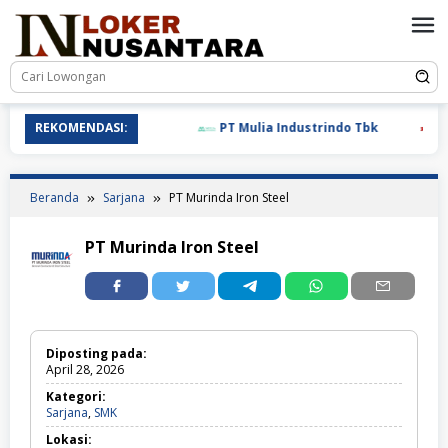
Loncat
ke
konten
REKOMENDASI:
PT Mulia Industrindo Tbk
PT 
Beranda
Sarjana
PT Murinda Iron Steel
PT Murinda Iron Steel
Diposting pada:
April 28, 2026
Kategori:
Sarjana,
Sarjana
,
SMK
SMK
Lokasi: