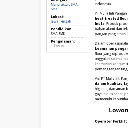
Indonesia.
Manufaktur
,
SMA
,
Manufaktur,
SMK
SMA,
PT Mulia Inti Pang
Lokasi:
SMK
heat‑treated flour
Jawa
Jawa Tengah
Inofa
. Produk-prod
Tengah
bahan alami dan tek
Pendidikan:
SMA,SMK
pangan yang aman, h
Pengalaman:
Dalam operasional
1
Tahun
keamanan pangan,
flour yang diproduk
unggulan karena ma
keamanan konsumsi,
pemanggangan tingg
Visi PT Mulia Inti 
dalam kualitas, la
higienis, dan aman 
gaya hidup sehat, p
memenuhi kebutuhan
Lowon
Operator Forklift