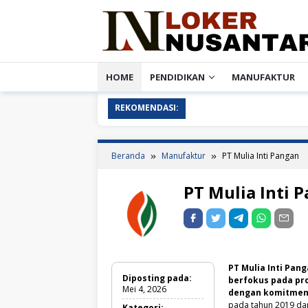
Loncat
ke
konten
HOME
PENDIDIKAN
MANUFAKTUR
REKOMENDASI:
Beranda
Manufaktur
PT Mulia Inti Pangan
PT Mulia Inti 
PT Mulia Inti Pa
Diposting pada:
berfokus pada pro
Mei 4, 2026
dengan komitmen 
pada tahun 2019 da
Kategori: