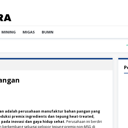
MINING
MIGAS
BUMN
PT 
P
Pangan
ngan adalah perusahaan manufaktur bahan pangan yang
duksi premix ingredients dan tepung heat‑treated,
pada inovasi dan gaya hidup sehat.
Perusahaan ini berdiri
n berkembang sebagai pelopor tepung premix non‑MSG di