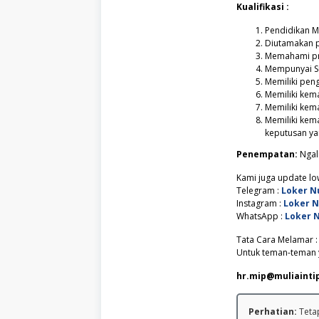
Kualifikasi :
Pendidikan M
Diutamakan p
Memahami pr
Mempunyai Su
Memiliki pen
Memiliki kem
Memiliki kem
Memiliki ke
keputusan ya
Penempatan:
Ngal
Kami juga update low
Telegram :
Loker N
Instagram :
Loker 
WhatsApp :
Loker 
Tata Cara Melamar :
Untuk teman-teman y
hr.mip@muliainti
Perhatian:
Tetap