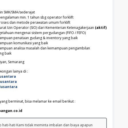
in SMK/SMA/sederajat
engalaman min. 1 tahun sbg operator forklift
oses dan metode perawatan umum forklift
rat Izin Operator (SIO) dari Kementerian Ketenagakerjaan
(aktif)
getahuan mengenai sistem pergudangan (FIFO / FEFO)
ampuan penataan gudang & inventory yang baik
ampuan komunikasi yang baik
mampuan analisa masalah dan kemampuan pengambilan
ng baik
iyan, Semarang
ongan lainya di :
usantara
Nusantara
Nusantara
ang berminat, bisa melamar ke email berikut :
pangan.co.id
 hati-hati Kami tidak meminta imbalan dan biaya apapun