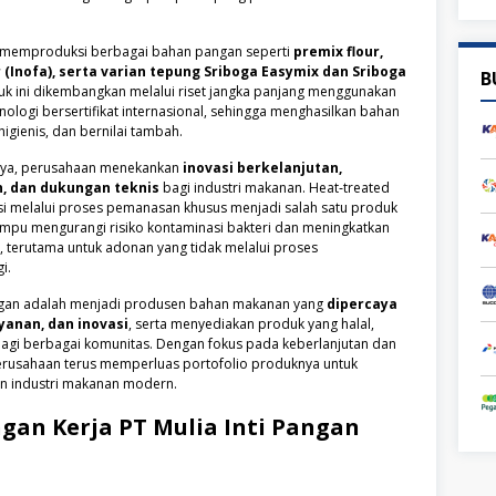
an memproduksi berbagai bahan pangan seperti
premix flour,
 (Inofa), serta varian tepung Sriboga Easymix dan Sriboga
B
uk ini dikembangkan melalui riset jangka panjang menggunakan
nologi bersertifikat internasional, sehingga menghasilkan bahan
igienis, dan bernilai tambah.
nya, perusahaan menekankan
inovasi berkelanjutan,
 dan dukungan teknis
bagi industri makanan. Heat‑treated
si melalui proses pemanasan khusus menjadi salah satu produk
mpu mengurangi risiko kontaminasi bakteri dan meningkatkan
 terutama untuk adonan yang tidak melalui proses
i.
Pangan adalah menjadi produsen bahan makanan yang
dipercaya
yanan, dan inovasi
, serta menyediakan produk yang halal,
bagi berbagai komunitas. Dengan fokus pada keberlanjutan dan
erusahaan terus memperluas portofolio produknya untuk
 industri makanan modern.
gan Kerja
PT Mulia Inti Pangan