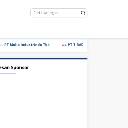
Mulia Industrindo Tbk
PT T.RAD Indonesia
PT Glovis 
esan Sponsor