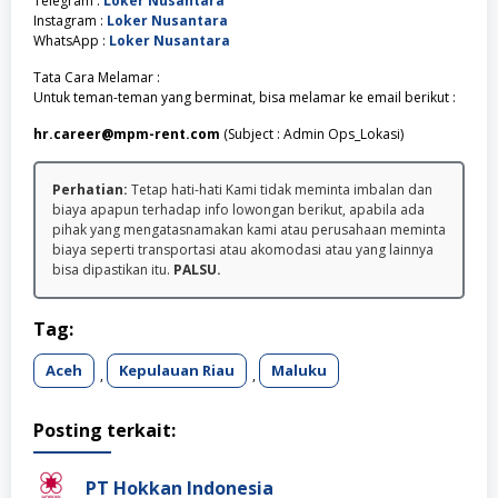
Telegram :
Loker Nusantara
Instagram :
Loker Nusantara
WhatsApp :
Loker Nusantara
Tata Cara Melamar :
Untuk teman-teman yang berminat, bisa melamar ke email berikut :
hr.career@mpm-rent.com
(Subject : Admin Ops_Lokasi)
Perhatian:
Tetap hati-hati Kami tidak meminta imbalan dan
biaya apapun terhadap info lowongan berikut, apabila ada
pihak yang mengatasnamakan kami atau perusahaan meminta
biaya seperti transportasi atau akomodasi atau yang lainnya
bisa dipastikan itu.
PALSU.
Tag:
Aceh
Kepulauan Riau
Maluku
,
,
Posting terkait:
PT Hokkan Indonesia