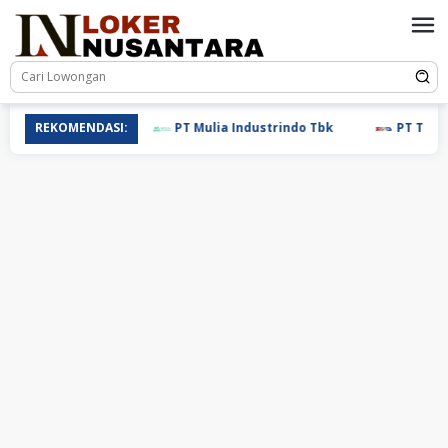
Loncat
ke
konten
REKOMENDASI:
PT Mulia Industrindo Tbk
PT T.RAD I