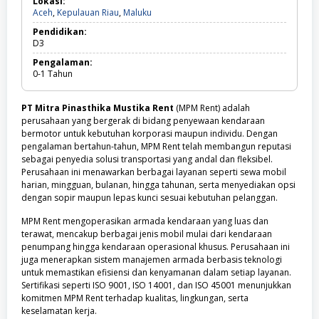
Lokasi:
Aceh,
Aceh
,
Kepulauan Riau
,
Maluku
Kepulauan
Pendidikan:
Riau,
D3
Maluku
Pengalaman:
0-1
Tahun
PT Mitra Pinasthika Mustika Rent
(MPM Rent) adalah
perusahaan yang bergerak di bidang penyewaan kendaraan
bermotor untuk kebutuhan korporasi maupun individu. Dengan
pengalaman bertahun-tahun, MPM Rent telah membangun reputasi
sebagai penyedia solusi transportasi yang andal dan fleksibel.
Perusahaan ini menawarkan berbagai layanan seperti sewa mobil
harian, mingguan, bulanan, hingga tahunan, serta menyediakan opsi
dengan sopir maupun lepas kunci sesuai kebutuhan pelanggan.
MPM Rent mengoperasikan armada kendaraan yang luas dan
terawat, mencakup berbagai jenis mobil mulai dari kendaraan
penumpang hingga kendaraan operasional khusus. Perusahaan ini
juga menerapkan sistem manajemen armada berbasis teknologi
untuk memastikan efisiensi dan kenyamanan dalam setiap layanan.
Sertifikasi seperti ISO 9001, ISO 14001, dan ISO 45001 menunjukkan
komitmen MPM Rent terhadap kualitas, lingkungan, serta
keselamatan kerja.