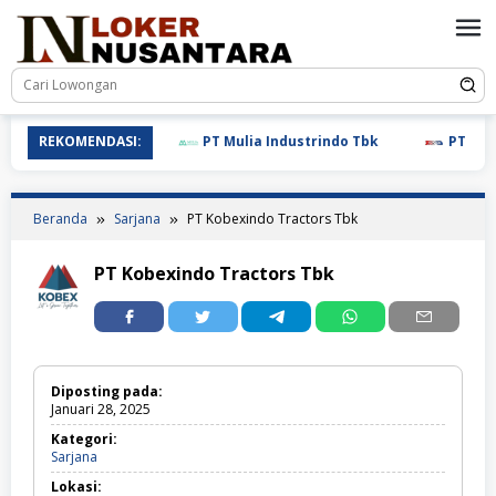
Loncat
ke
konten
REKOMENDASI:
PT Mulia Industrindo Tbk
PT T.RAD 
Beranda
Sarjana
PT Kobexindo Tractors Tbk
PT Kobexindo Tractors Tbk
Diposting pada:
Januari 28, 2025
Kategori:
Sarjana
Sarjana
Lokasi: