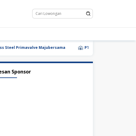
eel Primavalve Majubersama
PT Camellia Metal Indonesia
esan Sponsor