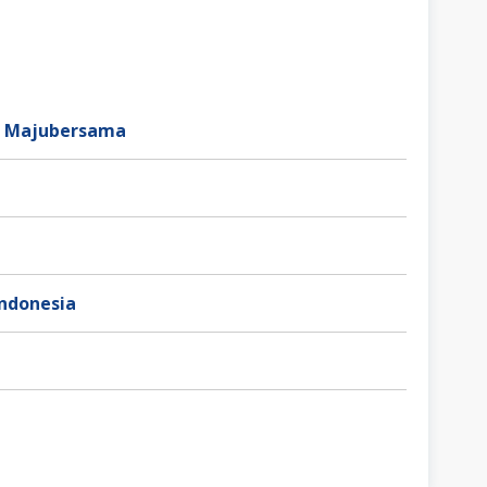
ve Majubersama
Indonesia
a