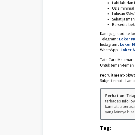
Laki-laki da
Usia minimal
Lulusan SMA/
Sehat Jasman
Bersedia beke
Kami juga update low
Telegram :
Loker N
Instagram :
Loker 
WhatsApp :
Loker 
Tata Cara Melamar :
Untuk teman-teman y
recruitment-pkwt
Subjесt email : Lama
Perhatian:
Tetap
terhadap info lo
kami atau perusa
yang lainnya bisa
Tag: