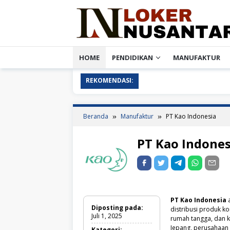
Loncat
ke
konten
HOME
PENDIDIKAN
MANUFAKTUR
REKOMENDASI:
Beranda
Manufaktur
PT Kao Indonesia
PT Kao Indones
PT Kao Indonesia
a
Diposting pada:
distribusi produk k
Juli 1, 2025
rumah tangga, dan k
Jepang, perusahaan 
Kategori: