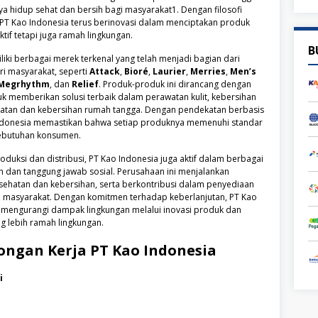
 hidup sehat dan bersih bagi masyarakat1. Dengan filosofi
 PT Kao Indonesia terus berinovasi dalam menciptakan produk
ktif tetapi juga ramah lingkungan.
B
liki berbagai merek terkenal yang telah menjadi bagian dari
ri masyarakat, seperti
Attack
,
Bioré
,
Laurier
,
Merries
,
Men’s
Megrhythm
, dan
Relief
. Produk-produk ini dirancang dengan
tuk memberikan solusi terbaik dalam perawatan kulit, kebersihan
hatan dan kebersihan rumah tangga. Dengan pendekatan berbasis
 Indonesia memastikan bahwa setiap produknya memenuhi standar
 kebutuhan konsumen.
oduksi dan distribusi, PT Kao Indonesia juga aktif dalam berbagai
tan dan tanggung jawab sosial. Perusahaan ini menjalankan
ehatan dan kebersihan, serta berkontribusi dalam penyediaan
gi masyarakat. Dengan komitmen terhadap keberlanjutan, PT Kao
 mengurangi dampak lingkungan melalui inovasi produk dan
g lebih ramah lingkungan.
ongan Kerja
PT Kao Indonesia
i