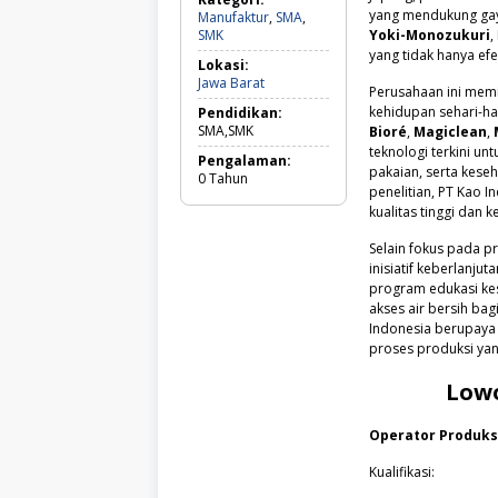
yang mendukung gaya
Manufaktur
,
SMA
,
Manufaktur,
SMK
Yoki-Monozukuri
,
SMA,
yang tidak hanya efe
Lokasi:
SMK
Jawa
Jawa Barat
Perusahaan ini memi
Barat
kehidupan sehari-ha
Pendidikan:
SMA,SMK
Bioré
,
Magiclean
,
teknologi terkini un
Pengalaman:
pakaian, serta kese
0
Tahun
penelitian, PT Kao
kualitas tinggi dan
Selain fokus pada pr
inisiatif keberlanju
program edukasi kes
akses air bersih ba
Indonesia berupaya
proses produksi yan
Low
Operator Produks
Kualifikasi: