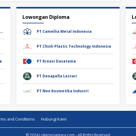
Lowongan Diploma
L
PT Stainless Steel Primavalve Majubersama
PT Camellia Metal Indonesia
PT Chinli Plastic Technology Indonesia
a
PT Kreasi Dasatama
PT Denapella Lestari
PT Neo Kosmetika Industri
rms and Conditions
Hubungi Kami
© 2024 Lokernusantara.com - All Rights Reserved