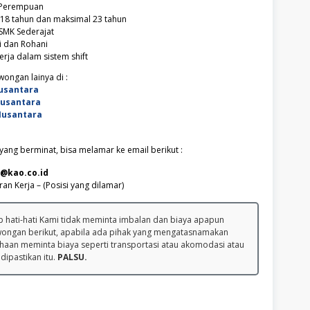
n Perempuan
 18 tahun dan maksimal 23 tahun
SMK Sederajat
i dan Rohani
rja dalam sistem shift
ongan lainya di :
usantara
Nusantara
Nusantara
ang berminat, bisa melamar ke email berikut :
@kao.co.id
ran Kerja – (Posisi yang dilamar)
 hati-hati Kami tidak meminta imbalan dan biaya apapun
wongan berikut, apabila ada pihak yang mengatasnamakan
haan meminta biaya seperti transportasi atau akomodasi atau
 dipastikan itu.
PALSU.