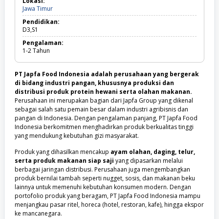
Lokasi:
Sarjana
Jawa
Jawa Timur
Timur
Pendidikan:
D3,S1
Pengalaman:
1-2
Tahun
PT Japfa Food Indonesia adalah perusahaan yang bergerak
di bidang industri pangan, khususnya produksi dan
distribusi produk protein hewani serta olahan makanan.
Perusahaan ini merupakan bagian dari Japfa Group yang dikenal
sebagai salah satu pemain besar dalam industri agribisnis dan
pangan di Indonesia. Dengan pengalaman panjang, PT Japfa Food
Indonesia berkomitmen menghadirkan produk berkualitas tinggi
yang mendukung kebutuhan gizi masyarakat.
Produk yang dihasilkan mencakup
ayam olahan, daging, telur,
serta produk makanan siap saji
yang dipasarkan melalui
berbagai jaringan distribusi. Perusahaan juga mengembangkan
produk bernilai tambah seperti nugget, sosis, dan makanan beku
lainnya untuk memenuhi kebutuhan konsumen modern. Dengan
portofolio produk yang beragam, PT Japfa Food Indonesia mampu
menjangkau pasar ritel, horeca (hotel, restoran, kafe), hingga ekspor
ke mancanegara.