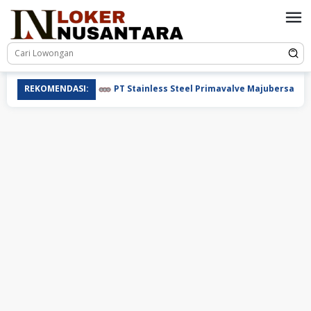
Loncat
ke
konten
REKOMENDASI:
PT Stainless Steel Primavalve Majubersama