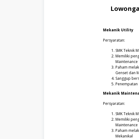
Lowonga
Mekanik Utility
Persyaratan:
SMK Teknik Me
Memiliki pen
Maintenance U
Paham melaku
Genset dan Me
Sanggup bers
Penempatan :
Mekanik Maintena
Persyaratan:
SMK Teknik M
Memiliki pen
Maintenance 
Paham melaku
Mekanikal