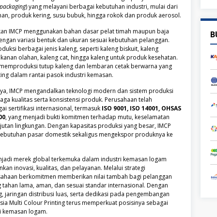
 packaging
) yang melayani berbagai kebutuhan industri, mulai dari
n, produk kering, susu bubuk, hingga rokok dan produk aerosol.
lkan IMCP menggunakan bahan dasar pelat timah maupun baja
B
dengan variasi bentuk dan ukuran sesuai kebutuhan pelanggan.
ksi berbagai jenis kaleng, seperti kaleng biskuit, kaleng
anan olahan, kaleng cat, hingga kaleng untuk produk kesehatan.
ga memproduksi tutup kaleng dan lembaran cetak berwarna yang
ing dalam rantai pasok industri kemasan.
ya, IMCP mengandalkan teknologi modern dan sistem produksi
aga kualitas serta konsistensi produk. Perusahaan telah
i sertifikasi internasional, termasuk
ISO 9001, ISO 14001, OHSAS
00
, yang menjadi bukti komitmen terhadap mutu, keselamatan
njutan lingkungan. Dengan kapasitas produksi yang besar, IMCP
butuhan pasar domestik sekaligus mengekspor produknya ke
njadi merek global terkemuka dalam industri kemasan logam
n inovasi, kualitas, dan pelayanan. Melalui strategi
usahaan berkomitmen memberikan nilai tambah bagi pelanggan
tahan lama, aman, dan sesuai standar internasional. Dengan
 jaringan distribusi luas, serta dedikasi pada pengembangan
sia Multi Colour Printing terus memperkuat posisinya sebagai
ri kemasan logam.