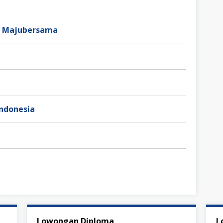
ve Majubersama
Indonesia
a
Lowongan Diploma
L