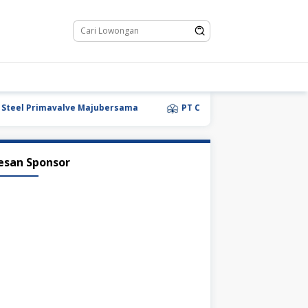
 Primavalve Majubersama
PT Camellia Metal Indonesia
esan Sponsor