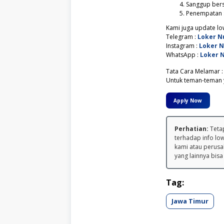
Sanggup bers
Penempatan :
Kami juga update low
Telegram :
Loker N
Instagram :
Loker 
WhatsApp :
Loker 
Tata Cara Melamar :
Untuk teman-teman y
Apply Now
Perhatian:
Tetap
terhadap info lo
kami atau perusa
yang lainnya bisa
Tag:
Jawa Timur