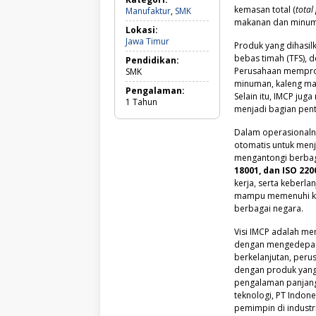
kemasan total (
total
Manufaktur,
Manufaktur
,
SMK
SMK
makanan dan minuma
Lokasi:
Jawa
Jawa Timur
Produk yang dihasi
Timur
bebas timah (TFS), 
Pendidikan:
Perusahaan memprodu
SMK
minuman, kaleng mak
Pengalaman:
Selain itu, IMCP ju
1
Tahun
menjadi bagian pent
Dalam operasionaln
otomatis untuk menj
mengantongi berbaga
18001, dan ISO 220
kerja, serta keberla
mampu memenuhi ke
berbagai negara.
Visi IMCP adalah me
dengan mengedepanka
berkelanjutan, per
dengan produk yang 
pengalaman panjang,
teknologi, PT Indone
pemimpin di indust