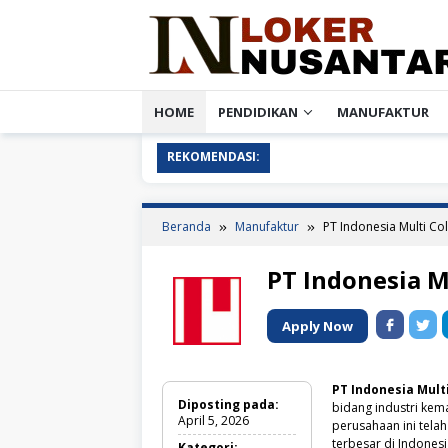
Loncat
ke
konten
HOME
PENDIDIKAN
MANUFAKTUR
REKOMENDASI:
Beranda
Manufaktur
PT Indonesia Multi Col
PT Indonesia M
Apply Now
PT Indonesia Multi
Diposting pada:
bidang industri kem
April 5, 2026
perusahaan ini tel
terbesar di Indonesi
Kategori: