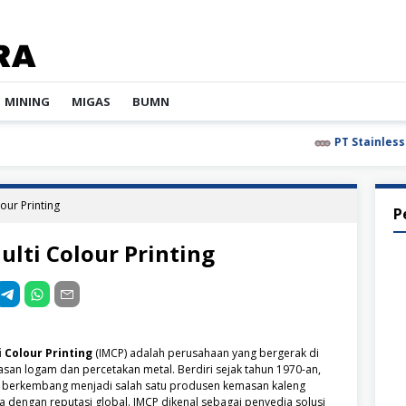
MINING
MIGAS
BUMN
PT Stainless Steel
our Printing
P
ulti Colour Printing
 Colour Printing
(IMCP) adalah perusahaan yang bergerak di
asan logam dan percetakan metal. Berdiri sejak tahun 1970-an,
ah berkembang menjadi salah satu produsen kemasan kaleng
a dengan reputasi global. IMCP dikenal sebagai penyedia solusi