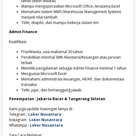
tahun (lebih disukai)
Mampu mengoperasikan Microsoft Office, terutama Excel
Memahami sistem WMS (Warehouse Management System)
menjadi nilai tambah
Teliti, disiplin, dan mampu bekerja dalam tim
Admin Finance
Kualifikasi:
Pria/Wanita, usia maksimal 30 tahun
Pendidikan minimal SMK Akuntansi/Keuangan atau jurusan
terkait
Memiliki pengalaman sebagai Admin Finance minimal 1 tahun
Menguasai Microsoft Excel
Memahami administrasi keuangan, AR/AP, dan dokumentasi
transaksi
Teliti, jujur, dan bertanggung jawab
Penempatan : Jakarta Barat & Tangerang Selatan
Kami juga update lowongan lainya di :
Telegram :
Loker Nusantara
Instagram :
Loker Nusantara
WhatsApp :
Loker Nusantara
Tata Cara Melamar :