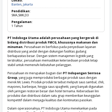
Lokasi:
SMK
Banten,
Banten
,
Jakarta
Jakarta
Pendidikan:
SMA,SMK,D3
Pengalaman:
1
Tahun
PT Indoboga Utama adalah perusahaan yang bergerak di
bidang distribusi produk FMCG, khususnya makanan dan
minuman.
Perusahaan ini berfokus pada penyediaan layanan
distribusi yang andal dengan dukungan fasilitas gudang
berkapasitas besar. Dengan sistem manajemen logistik yang
terstruktur, perusahaan memastikan ketersediaan produk tetap
stabil untuk memenuhi kebutuhan pelanggan.
Perusahaan ini merupakan bagian dari
PT Indopangan Sentosa
Group
, yang juga memproduksi berbagai produk saus dengan
merek Mc Lewis. Produk-produk tersebut meliputi saus sambal, chili,
mayones, barbeque, hingga saus spaghetti, yang banyak digunakan
oleh jaringan restoran besar dan hotel ternama. Keberadaan lini
produksi dan distribusi dalam satu grup memberikan keunggulan
kompetitif dalam menjaga kualitas dan kontinuitas pasokan.
Dalam operasionalnya, PT Indoboga Utama menekankan pada