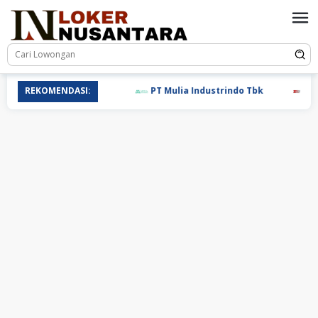
Loncat
ke
konten
REKOMENDASI:
PT Mulia Industrindo Tbk
PT T.