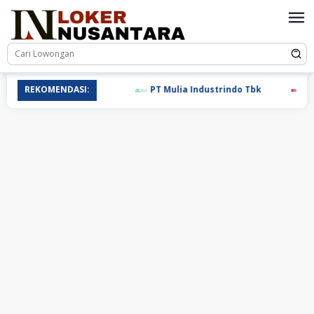
Loncat
ke
konten
REKOMENDASI:
PT Mulia Industrindo Tbk
PT T