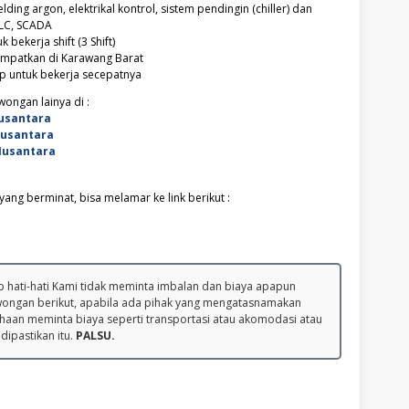
ding argon, elektrikal kontrol, sistem pendingin (chiller) dan
LC, SCADA
 bekerja shift (3 Shift)
empatkan di Karawang Barat
ap untuk bekerja secepatnya
ongan lainya di :
usantara
Nusantara
Nusantara
ang berminat, bisa melamar ke link berikut :
 hati-hati Kami tidak meminta imbalan dan biaya apapun
wongan berikut, apabila ada pihak yang mengatasnamakan
haan meminta biaya seperti transportasi atau akomodasi atau
 dipastikan itu.
PALSU.