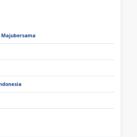
ve Majubersama
Indonesia
a