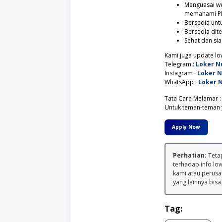
Menguasai wel
memahami P
Bersedia untuk
Bersedia dit
Sehat dan si
Kami juga update low
Telegram :
Loker N
Instagram :
Loker 
WhatsApp :
Loker 
Tata Cara Melamar :
Untuk teman-teman y
Apply Now
Perhatian:
Tetap
terhadap info lo
kami atau perusa
yang lainnya bisa
Tag: