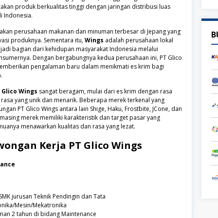
kan produk berkualitas tinggi dengan jaringan distribusi luas
di Indonesia.
akan perusahaan makanan dan minuman terbesar di Jepang yang
B
vasi produknya. Sementara itu,
Wings
adalah perusahaan lokal
jadi bagian dari kehidupan masyarakat Indonesia melalui
nsumernya. Dengan bergabungnya kedua perusahaan ini, PT Glico
memberikan pengalaman baru dalam menikmati es krim bagi
.
 Glico Wings
sangat beragam, mulai dari es krim dengan rasa
si rasa yang unik dan menarik. Beberapa merek terkenal yang
gan PT Glico Wings antara lain Shige, Haku, Frostbite, JCone, dan
asing merek memiliki karakteristik dan target pasar yang
uanya menawarkan kualitas dan rasa yang lezat.
wongan Kerja
PT Glico Wings
nance
SMK jurusan Teknik Pendingin dan Tata
onika/Mesin/Mekatronika
man 2 tahun di bidang Maintenance