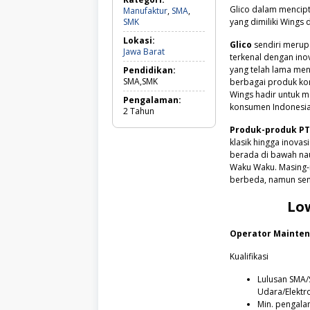
Glico dalam mencipta
Manufaktur
,
SMA
,
Manufaktur,
SMK
yang dimiliki Wings 
SMA,
Lokasi:
SMK
Glico
sendiri merup
Jawa
Jawa Barat
terkenal dengan ino
Barat
yang telah lama men
Pendidikan:
SMA,SMK
berbagai produk ko
Wings hadir untuk 
Pengalaman:
konsumen Indonesia
2
Tahun
Produk-produk PT
klasik hingga inova
berada di bawah naun
Waku Waku. Masing-m
berbeda, namun sem
Lo
Operator Mainte
Kualifikasi
Lulusan SMA/
Udara/Elektr
Min. pengala