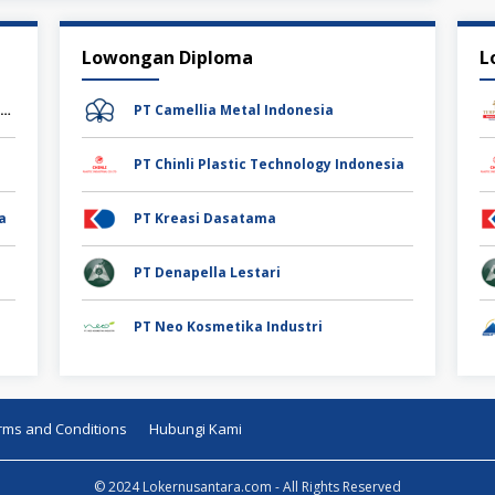
Lowongan Diploma
L
PT Stainless Steel Primavalve Majubersama
PT Camellia Metal Indonesia
PT Chinli Plastic Technology Indonesia
a
PT Kreasi Dasatama
PT Denapella Lestari
PT Neo Kosmetika Industri
rms and Conditions
Hubungi Kami
© 2024 Lokernusantara.com - All Rights Reserved