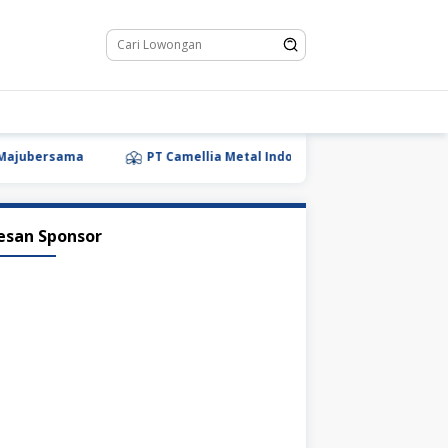
bersama
PT Camellia Metal Indonesia
PT Tempo Scan 
esan Sponsor