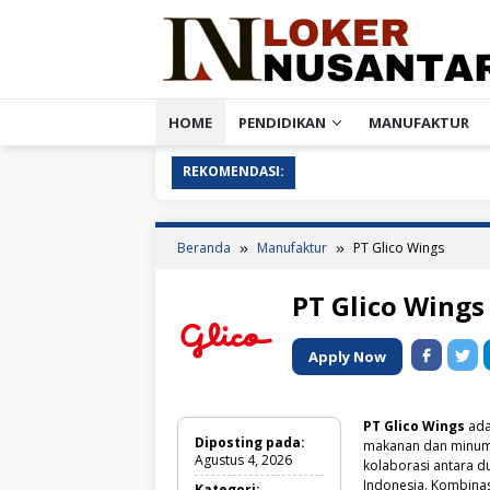
Loncat
ke
konten
HOME
PENDIDIKAN
MANUFAKTUR
REKOMENDASI:
Beranda
Manufaktur
PT Glico Wings
PT Glico Wings
Apply Now
PT Glico Wings
ada
Diposting pada:
makanan dan minuma
Agustus 4, 2026
kolaborasi antara d
Indonesia. Kombinas
Kategori: