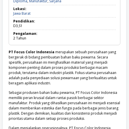
Diploma,
Diploma
,
Manufaktur
,
Sarjana
Manufaktur,
Lokasi:
Sarjana
Jawa
Jawa Barat
Barat
Pendidikan:
D3,S1
Pengalaman:
2
Tahun
PT Focus Color Indonesia
merupakan sebuah perusahaan yang
bergerak di bidang pembuatan bahan baku pewarna. Secara
spesifik, perusahaan ini menghasilkan material yang menjadi
komponen penting dalam proses produksi berbagai macam
produk, terutama dalam industri plastik. Fokus utama perusahaan
adalah pada penyediaan solusi pewarnaan yang berkualitas untuk
beragam aplikasi industri.
Sebagai produsen bahan baku pewarna, PT Focus Color Indonesia
memiliki peran krusial dalam rantai pasok berbagai sektor
manufaktur. Produk yang dihasilkan perusahaan ini menjadi esensial
dalam memberikan estetika dan fungsi pada berbagai jenis barang
plastik. Dengan demikian, kualitas dan konsistensi produk menjadi
prioritas utama dalam setiap proses produksi.
Dalam menjalankan operasionalnya, PT Focus Color Indonesia