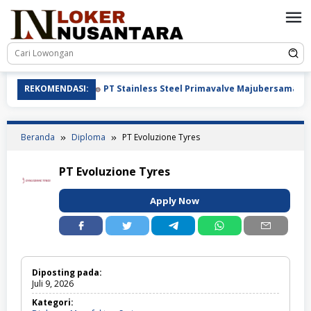
Loncat
ke
konten
REKOMENDASI:
PT Stainless Steel Primavalve Majubersama
Beranda
Diploma
PT Evoluzione Tyres
PT Evoluzione Tyres
Apply Now
Diposting pada:
Juli 9, 2026
Kategori: