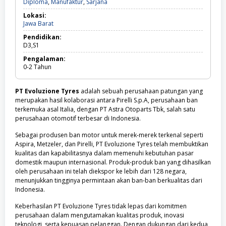
Diploma,
Diploma
,
Manufaktur
,
Sarjana
Manufaktur,
Lokasi:
Sarjana
Jawa
Jawa Barat
Barat
Pendidikan:
D3,S1
Pengalaman:
0-2
Tahun
PT Evoluzione Tyres
adalah sebuah perusahaan patungan yang
merupakan hasil kolaborasi antara Pirelli S.p.A, perusahaan ban
terkemuka asal Italia, dengan PT Astra Otoparts Tbk, salah satu
perusahaan otomotif terbesar di Indonesia.
Sebagai produsen ban motor untuk merek-merek terkenal seperti
Aspira, Metzeler, dan Pirelli, PT Evoluzione Tyres telah membuktikan
kualitas dan kapabilitasnya dalam memenuhi kebutuhan pasar
domestik maupun internasional. Produk-produk ban yang dihasilkan
oleh perusahaan ini telah diekspor ke lebih dari 128 negara,
menunjukkan tingginya permintaan akan ban-ban berkualitas dari
Indonesia.
Keberhasilan PT Evoluzione Tyres tidak lepas dari komitmen
perusahaan dalam mengutamakan kualitas produk, inovasi
teknologi, serta kepuasan pelanggan. Dengan dukungan dari kedua