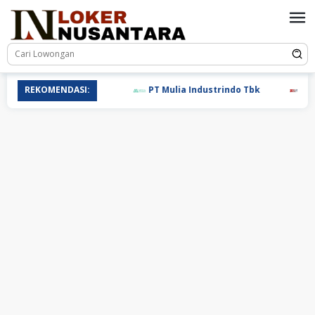
Loncat
ke
konten
REKOMENDASI:
PT Mulia Industrindo Tbk
PT T.