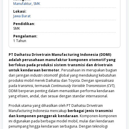
Manufaktur,
Manufaktur
,
SMK
SMK
Lokasi:
Jawa
Jawa Barat
Barat
Pendidikan:
SMK
Pengalaman:
1
Tahun
PT Daihatsu Drivetrain Manufacturing Indonesia (DDMI)
adalah perusahaan manufaktur komponen otomotif yang
berfokus pada produksi sistem transmisi dan drivetrain
untuk kendaraan bermotor.
Perusahaan ini merupakan bagian
dari jaringan industri otomotif global yang mendukung kebutuhan
produksi mobil merek Daihatsu dan Toyota. Dengan spesialisasi
pada transmisi, termasuk
Continuously Variable Transmission (CVT)
,
DDMI berperan penting dalam memastikan performa kendaraan
yang efisien, andal, dan sesuai dengan standar internasional.
Produk utama yang dihasilkan oleh PT Daihatsu Drivetrain
Manufacturing Indonesia mencakup
berbagai jenis transmisi
dan komponen penggerak kendaraan
. Komponen-komponen
ini digunakan pada berbagai model mobil, mulai dari kendaraan
penumpang hingga kendaraan serbaguna. Dengan teknologi