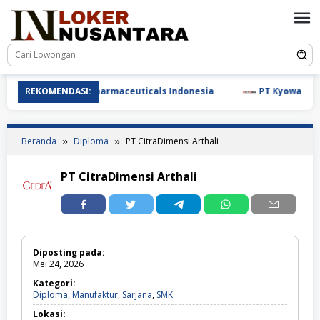
Loncat
ke
konten
REKOMENDASI:
PT Biotis Pharmaceuticals Indonesia
PT Kyowa Indon
Beranda
Diploma
PT CitraDimensi Arthali
PT CitraDimensi Arthali
Diposting pada:
Mei 24, 2026
Kategori:
Diploma,
Diploma
,
Manufaktur
,
Sarjana
,
SMK
Manufaktur,
Lokasi:
Sarjana,