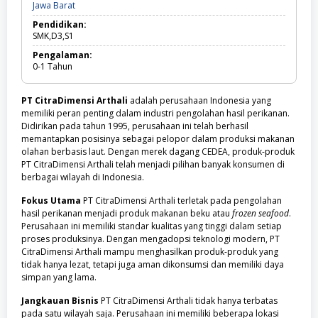
Jawa
Jawa Barat
SMK
Barat
Pendidikan:
SMK,D3,S1
Pengalaman:
0-1
Tahun
PT CitraDimensi Arthali
adalah perusahaan Indonesia yang
memiliki peran penting dalam industri pengolahan hasil perikanan.
Didirikan pada tahun 1995, perusahaan ini telah berhasil
memantapkan posisinya sebagai pelopor dalam produksi makanan
olahan berbasis laut. Dengan merek dagang CEDEA, produk-produk
PT CitraDimensi Arthali telah menjadi pilihan banyak konsumen di
berbagai wilayah di Indonesia.
Fokus Utama
PT CitraDimensi Arthali terletak pada pengolahan
hasil perikanan menjadi produk makanan beku atau
frozen seafood
.
Perusahaan ini memiliki standar kualitas yang tinggi dalam setiap
proses produksinya. Dengan mengadopsi teknologi modern, PT
CitraDimensi Arthali mampu menghasilkan produk-produk yang
tidak hanya lezat, tetapi juga aman dikonsumsi dan memiliki daya
simpan yang lama.
Jangkauan Bisnis
PT CitraDimensi Arthali tidak hanya terbatas
pada satu wilayah saja. Perusahaan ini memiliki beberapa lokasi