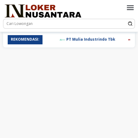
Loncat
ke
konten
REKOMENDASI:
PT Mulia Industrindo Tbk
PT T.