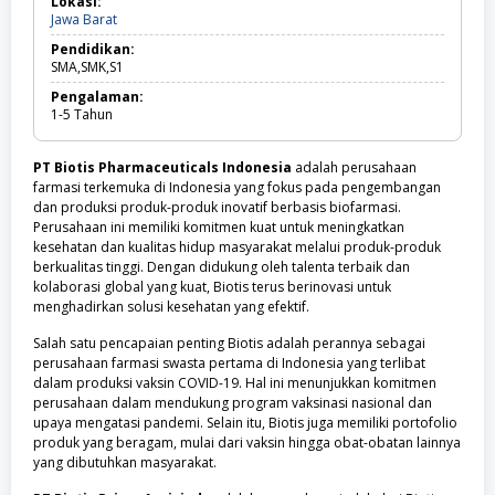
Lokasi:
SMA,
Jawa
Jawa Barat
SMK
Barat
Pendidikan:
SMA,SMK,S1
Pengalaman:
1-5
Tahun
PT Biotis Pharmaceuticals Indonesia
adalah perusahaan
farmasi terkemuka di Indonesia yang fokus pada pengembangan
dan produksi produk-produk inovatif berbasis biofarmasi.
Perusahaan ini memiliki komitmen kuat untuk meningkatkan
kesehatan dan kualitas hidup masyarakat melalui produk-produk
berkualitas tinggi. Dengan didukung oleh talenta terbaik dan
kolaborasi global yang kuat, Biotis terus berinovasi untuk
menghadirkan solusi kesehatan yang efektif.
Salah satu pencapaian penting Biotis adalah perannya sebagai
perusahaan farmasi swasta pertama di Indonesia yang terlibat
dalam produksi vaksin COVID-19. Hal ini menunjukkan komitmen
perusahaan dalam mendukung program vaksinasi nasional dan
upaya mengatasi pandemi. Selain itu, Biotis juga memiliki portofolio
produk yang beragam, mulai dari vaksin hingga obat-obatan lainnya
yang dibutuhkan masyarakat.