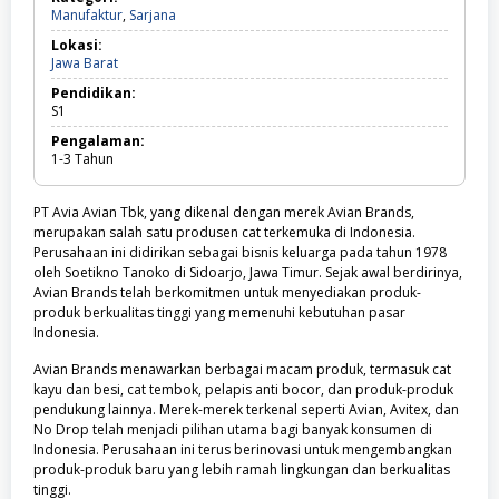
Manufaktur,
Manufaktur
,
Sarjana
Sarjana
Lokasi:
Jawa
Jawa Barat
Barat
Pendidikan:
S1
Pengalaman:
1-3
Tahun
PT Avia Avian Tbk, yang dikenal dengan merek Avian Brands,
merupakan salah satu produsen cat terkemuka di Indonesia.
Perusahaan ini didirikan sebagai bisnis keluarga pada tahun 1978
oleh Soetikno Tanoko di Sidoarjo, Jawa Timur. Sejak awal berdirinya,
Avian Brands telah berkomitmen untuk menyediakan produk-
produk berkualitas tinggi yang memenuhi kebutuhan pasar
Indonesia.
Avian Brands menawarkan berbagai macam produk, termasuk cat
kayu dan besi, cat tembok, pelapis anti bocor, dan produk-produk
pendukung lainnya. Merek-merek terkenal seperti Avian, Avitex, dan
No Drop telah menjadi pilihan utama bagi banyak konsumen di
Indonesia. Perusahaan ini terus berinovasi untuk mengembangkan
produk-produk baru yang lebih ramah lingkungan dan berkualitas
tinggi.