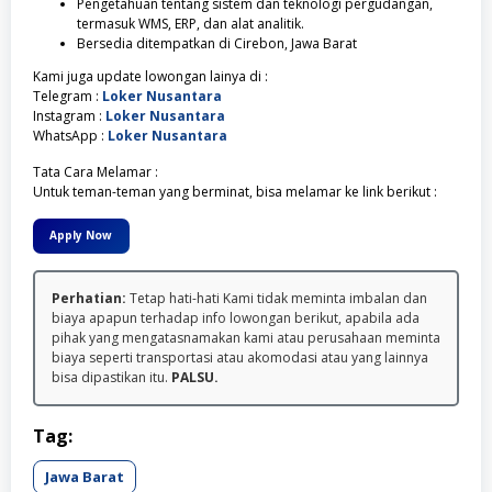
Pengetahuan tentang sistem dan teknologi pergudangan,
termasuk WMS, ERP, dan alat analitik.
Bersedia ditempatkan di Cirebon, Jawa Barat
Kami juga update lowongan lainya di :
Telegram :
Loker Nusantara
Instagram :
Loker Nusantara
WhatsApp :
Loker Nusantara
Tata Cara Melamar :
Untuk teman-teman yang berminat, bisa melamar ke link berikut :
Apply Now
Perhatian:
Tetap hati-hati Kami tidak meminta imbalan dan
biaya apapun terhadap info lowongan berikut, apabila ada
pihak yang mengatasnamakan kami atau perusahaan meminta
biaya seperti transportasi atau akomodasi atau yang lainnya
bisa dipastikan itu.
PALSU.
Tag:
Jawa Barat