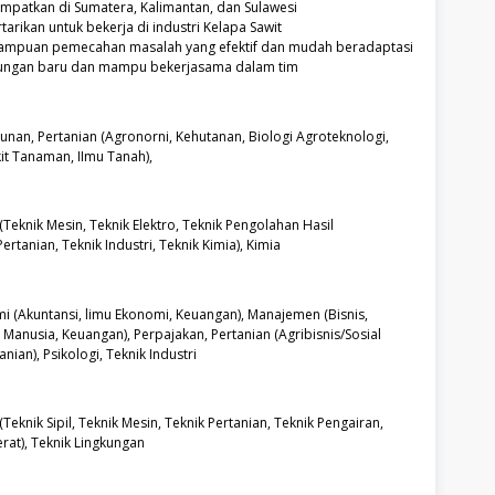
empatkan di Sumatera, Kalimantan, dan Sulawesi
rtarikan untuk bekerja di industri Kelapa Sawit
mampuan pemecahan masalah yang efektif dan mudah beradaptasi
kungan baru dan mampu bekerjasama dalam tim
unan, Pertanian (Agronorni, Kehutanan, Biologi Agroteknologi,
t Tanaman, IImu Tanah),
(Teknik Mesin, Teknik Elektro, Teknik Pengolahan Hasil
rtanian, Teknik Industri, Teknik Kimia), Kimia
i (Akuntansi, limu Ekonomi, Keuangan), Manajemen (Bisnis,
Manusia, Keuangan), Perpajakan, Pertanian (Agribisnis/Sosial
nian), Psikologi, Teknik Industri
(Teknik Sipil, Teknik Mesin, Teknik Pertanian, Teknik Pengairan,
erat), Teknik Lingkungan