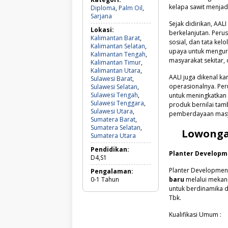
kelapa sawit menjad
Diploma
,
Palm Oil
,
Diploma,
Sarjana
Palm
Sejak didirikan, AAL
Lokasi:
Oil,
berkelanjutan. Peru
Kalimantan Barat
,
Sarjana
sosial, dan tata kel
Kalimantan Selatan
,
upaya untuk mengur
Kalimantan Tengah
,
masyarakat sekitar,
Kalimantan Timur
,
Kalimantan Utara
,
AALI juga dikenal k
Sulawesi Barat
,
operasionalnya. Per
Sulawesi Selatan
,
Sulawesi Tengah
,
untuk meningkatkan 
Sulawesi Tenggara
,
produk bernilai tam
Sulawesi Utara
,
pemberdayaan masyar
Sumatera Barat
,
Sumatera Selatan
,
Lowonga
Kalimantan
Sumatera Utara
Barat,
Pendidikan:
Kalimantan
Planter Developm
D4,S1
Selatan,
Kalimantan
Planter Developmen
Pengalaman:
Tengah,
0-1
Tahun
baru
melalui meka
Kalimantan
untuk berdinamika 
Timur,
Tbk.
Kalimantan
Utara,
Kualifikasi Umum :
Sulawesi
Barat,