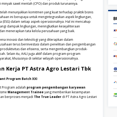
i minyak sawit mentah (CPO) dan produk turunannya.
I telah menunjukkan komitmen yang kuat terhadap praktik bisnis
sahaan ini berupaya untuk mengintegrasikan aspek lingkungan,
B
ola (ESG) dalam setiap aspek operasionalnya. Hal ini mencakup
angi dampak lingkungan, meningkatkan kesejahteraan
 dan menerapkan tata kelola perusahaan yang baik.
arena inovasi dan teknologi yang diterapkan dalam
usahaan terus berinvestasi dalam penelitian dan pengembangan
produktivitas dan efisiensi, serta mengembangkan produk-
bah. Selain itu, AALI juga aktif dalam program-program
akat, khususnya di sekitar wilayah operasionalnya.
n Kerja
PT Astra Agro Lestari Tbk
ant Program Batch XXI
t Program adalah
program pengembangan karyawan
nisme
Management Trainee
yang memberikan kesempatan
dan berproses menjadi
The True Leader
di PT Astra Agro Lestari