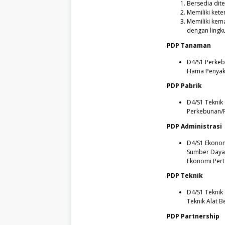
Bersedia dit
Sulawesi
Memiliki kete
Selatan,
Sulawesi
Memiliki ke
Tengah,
dengan ling
Sulawesi
Tenggara,
PDP Tanaman
Sulawesi
Utara,
D4/S1 Perkeb
Sumatera
Hama Penyaki
Barat,
Sumatera
PDP Pabrik
Selatan,
Sumatera
D4/S1 Teknik 
Utara
Perkebunan/Pe
PDP Administrasi
D4/S1 Ekonom
Sumber Daya 
Ekonomi Perta
PDP Teknik
D4/S1 Teknik 
Teknik Alat B
PDP Partnership