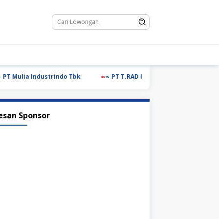
ia Industrindo Tbk
PT T.RAD Indonesia
PT Glovis Ind
esan Sponsor