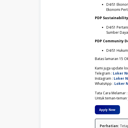
D4/S1 Ekonomi
Ekonomi Pert
PDP Sustainabilit
D4/S1 Pertan
Sumber Daya 
PDP Community D
D4/S1 Hukum, 
Batas lamaran 15 O
Kami juga update low
Telegram :
Loker N
Instagram :
Loker 
WhatsApp :
Loker 
Tata Cara Melamar :
Untuk teman-teman y
Apply Now
Perhatian:
Tetap