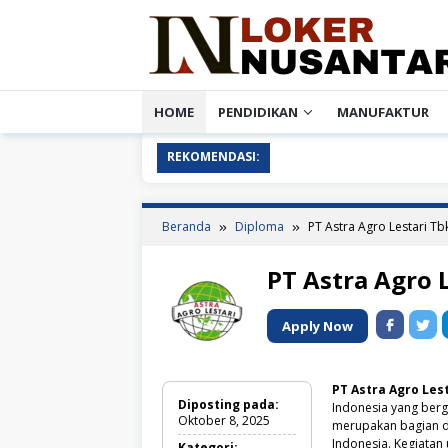
Loncat
ke
konten
HOME
PENDIDIKAN
MANUFAKTUR
REKOMENDASI:
Beranda
Diploma
PT Astra Agro Lestari Tb
PT Astra Agro 
Apply Now
PT Astra Agro Les
Diposting pada:
Indonesia yang berg
Oktober 8, 2025
merupakan bagian dar
Indonesia. Kegiata
Kategori: