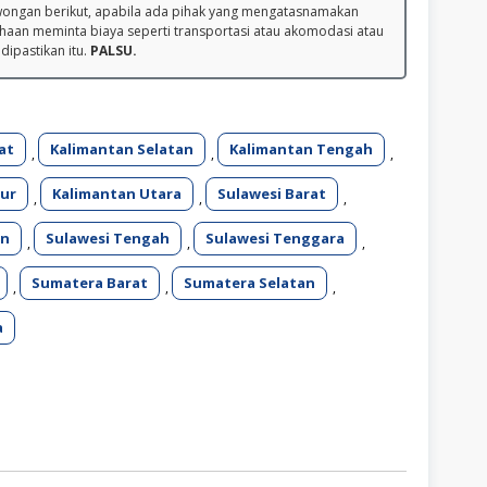
wongan berikut, apabila ada pihak yang mengatasnamakan
haan meminta biaya seperti transportasi atau akomodasi atau
 dipastikan itu.
PALSU.
at
Kalimantan Selatan
Kalimantan Tengah
,
,
,
ur
Kalimantan Utara
Sulawesi Barat
,
,
,
an
Sulawesi Tengah
Sulawesi Tenggara
,
,
,
Sumatera Barat
Sumatera Selatan
,
,
,
a