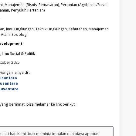
, Manajemen (Bisnis, Pemasaran), Pertanian (Agribisnis/Sosial
anian, Penyuluh Pertanian)
y
ian, Iimu Lingkungan, Teknik Lingkungan, Kehutanan, Manajemen
Alam, Sosiologi
evelopment
IImu Sosial & Politik
ktober 2025
ongan lainya di :
usantara
Nusantara
Nusantara
ang berminat, bisa melamar ke link berikut :
 hati-hati Kami tidak meminta imbalan dan biaya apapun