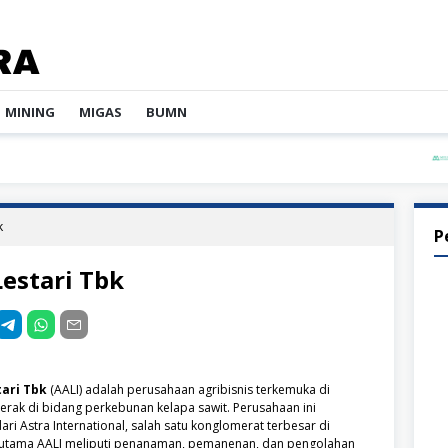
MINING
MIGAS
BUMN
PT Mul
k
P
Lestari Tbk
tari Tbk
(AALI) adalah perusahaan agribisnis terkemuka di
erak di bidang perkebunan kelapa sawit. Perusahaan ini
i Astra International, salah satu konglomerat terbesar di
n utama AALI meliputi penanaman, pemanenan, dan pengolahan