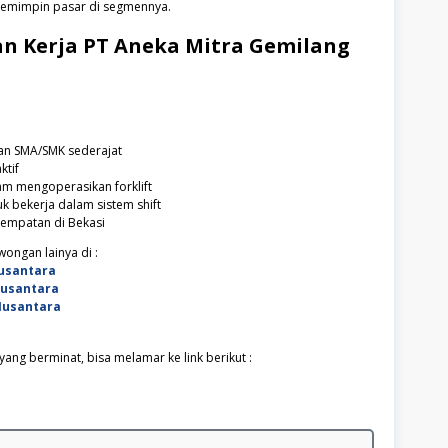
 pemimpin pasar di segmennya.
n Kerja
PT Aneka Mitra Gemilang
an SMA/SMK sederajat
ktif
am mengoperasikan forklift
k bekerja dalam sistem shift
empatan di Bekasi
ongan lainya di :
usantara
Nusantara
Nusantara
ang berminat, bisa melamar ke link berikut :