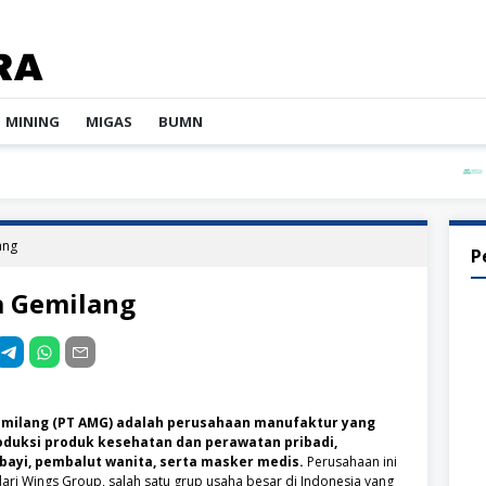
MINING
MIGAS
BUMN
PT Mu
ang
P
a Gemilang
emilang (PT AMG) adalah perusahaan manufaktur yang
oduksi produk kesehatan dan perawatan pribadi,
bayi, pembalut wanita, serta masker medis.
Perusahaan ini
ri Wings Group, salah satu grup usaha besar di Indonesia yang