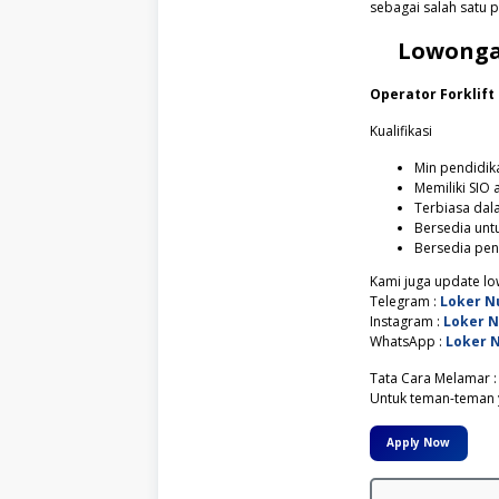
sebagai salah satu
Lowonga
Operator Forklift
Kualifikasi
Min pendidik
Memiliki SIO a
Terbiasa dal
Bersedia untu
Bersedia pen
Kami juga update low
Telegram :
Loker N
Instagram :
Loker 
WhatsApp :
Loker 
Tata Cara Melamar :
Untuk teman-teman y
Apply Now