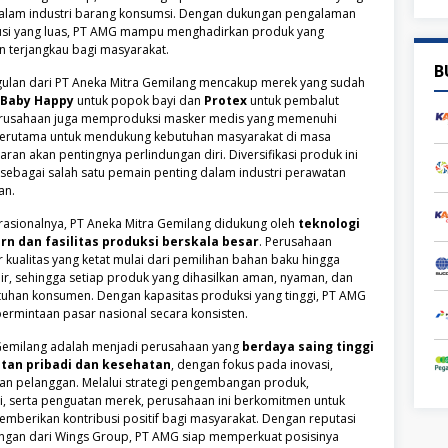
 dalam industri barang konsumsi. Dengan dukungan pengalaman
ibusi yang luas, PT AMG mampu menghadirkan produk yang
an terjangkau bagi masyarakat.
B
ulan dari PT Aneka Mitra Gemilang mencakup merek yang sudah
Baby Happy
untuk popok bayi dan
Protex
untuk pembalut
, perusahaan juga memproduksi masker medis yang memenuhi
 terutama untuk mendukung kebutuhan masyarakat di masa
an akan pentingnya perlindungan diri. Diversifikasi produk ini
ebagai salah satu pemain penting dalam industri perawatan
an.
asionalnya, PT Aneka Mitra Gemilang didukung oleh
teknologi
 dan fasilitas produksi berskala besar
. Perusahaan
kualitas yang ketat mulai dari pemilihan bahan baku hingga
ir, sehingga setiap produk yang dihasilkan aman, nyaman, dan
uhan konsumen. Dengan kapasitas produksi yang tinggi, PT AMG
mintaan pasar nasional secara konsisten.
 Gemilang adalah menjadi perusahaan yang
berdaya saing tinggi
atan pribadi dan kesehatan
, dengan fokus pada inovasi,
san pelanggan. Melalui strategi pengembangan produk,
si, serta penguatan merek, perusahaan ini berkomitmen untuk
mberikan kontribusi positif bagi masyarakat. Dengan reputasi
ungan dari Wings Group, PT AMG siap memperkuat posisinya