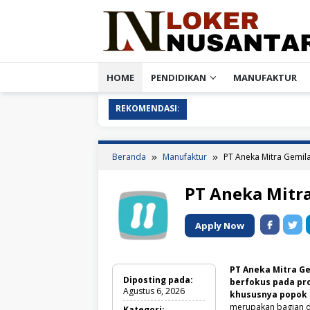
Loncat
ke
konten
HOME
PENDIDIKAN
MANUFAKTUR
REKOMENDASI:
Beranda
Manufaktur
PT Aneka Mitra Gemil
PT Aneka Mitr
Apply Now
PT Aneka Mitra G
Diposting pada:
berfokus pada pr
Agustus 6, 2026
khususnya popok 
merupakan bagian da
Kategori: