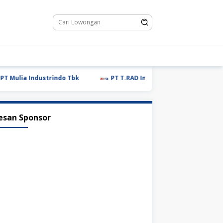
lia Industrindo Tbk
PT T.RAD Indonesia
PT Glovis In
esan Sponsor