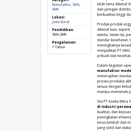
telah lama dikenal
Manufaktur
,
SMA
,
Manufaktur,
SMK
dan jaringan distr
SMA,
berkualitas tinggi d
Lokasi:
SMK
Jawa
Jawa Barat
Produk-produk ungg
Barat
dikenal luas, seperti
Pendidikan:
SMA,SMK
wanita. Selain itu
standar kesehatan,
Pengalaman:
meningkatnya kesadar
1
Tahun
menjadikan PT AMG s
pribadi dan kesehat
Dalam kegiatan oper
manufaktur modern
menerapkan standar 
proses produksi akh
sesuai dengan kebut
mampu memenuhi per
Visi PT Aneka Mitra
di industri peraw
kualitas, dan kepua
peningkatan efisien
terus tumbuh dan me
yang solid dan duk