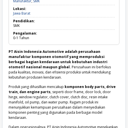
Manufaktur,
Manufaktur
,
SMK
SMK
Lokasi:
Jawa
Jawa Barat
Barat
Pendidikan:
SMK
Pengalaman:
0-1
Tahun
PT Aisin Indonesia Automotive adalah perusahaan
manufaktur komponen otomotif yang memproduksi
berbagai bagian kendaraan untuk kebutuhan industri
otomotif nasional maupun global.
Perusahaan ini berfokus
pada kualitas, inovasi, dan efisiensi produksi untuk mendukung
kebutuhan produsen kendaraan.
Produk yang dihasilkan mencakup
komponen body parts, drive
train, dan engine parts
, seperti door frame, door lock, door
hinge, window regulator, clutch cover, clutch disc, resin intake
manifold, oil pump, dan water pump. Ragam produk ini
menunjukkan kemampuan perusahaan dalam menyediakan
komponen penting yang digunakan pada berbagai model
kendaraan.
Dalam operasionalnya, PT Aisin Indonesia Automotive menekankan