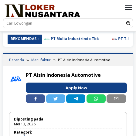
Loncat
ke
konten
REKOMENDASI:
PT Mulia Industrindo Tbk
PT T.RAD In
Beranda
Manufaktur
PT Aisin Indonesia Automotive
PT Aisin Indonesia Automotive
Apply Now
Diposting pada:
Mei 13, 2026
Kategori: