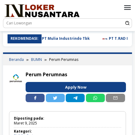
Loncat
ke
konten
REKOMENDASI:
PT Mulia Industrindo Tbk
PT T.RAD Indonesia
Beranda
BUMN
Perum Perumnas
Perum Perumnas
Apply Now
Diposting pada:
Maret 9, 2025
Kategori: