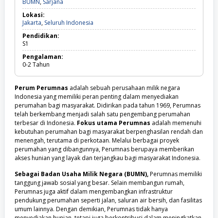
BUMN,
BUMN
,
Sarjana
Sarjana
Lokasi:
Jakarta,
Jakarta
,
Seluruh Indonesia
Seluruh
Pendidikan:
Indonesia
S1
Pengalaman:
0-2
Tahun
Perum Perumnas
adalah sebuah perusahaan milik negara
Indonesia yang memiliki peran penting dalam menyediakan
perumahan bagi masyarakat. Didirikan pada tahun 1969, Perumnas
telah berkembang menjadi salah satu pengembang perumahan
terbesar di Indonesia.
Fokus utama Perumnas
adalah memenuhi
kebutuhan perumahan bagi masyarakat berpenghasilan rendah dan
menengah, terutama di perkotaan. Melalui berbagai proyek
perumahan yang dibangunnya, Perumnas berupaya memberikan
akses hunian yang layak dan terjangkau bagi masyarakat Indonesia.
Sebagai Badan Usaha Milik Negara (BUMN),
Perumnas memiliki
tanggung jawab sosial yang besar. Selain membangun rumah,
Perumnas juga aktif dalam mengembangkan infrastruktur
pendukung perumahan seperti jalan, saluran air bersih, dan fasilitas
umum lainnya. Dengan demikian, Perumnas tidak hanya
menyediakan hunian, tetapi juga berkontribusi dalam meningkatkan