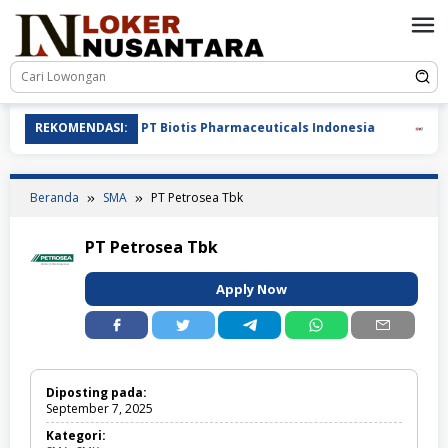
Loncat
ke
konten
REKOMENDASI:
PT Biotis Pharmaceuticals Indonesia
PT K
Beranda
SMA
PT Petrosea Tbk
PT Petrosea Tbk
Apply Now
Diposting pada:
September 7, 2025
Kategori: