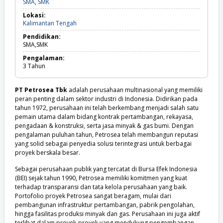
SMA,
SMA
,
SMK
SMK
Lokasi:
Kalimantan
Kalimantan Tengah
Tengah
Pendidikan:
SMA,SMK
Pengalaman:
3
Tahun
PT Petrosea Tbk
adalah perusahaan multinasional yang memiliki
peran penting dalam sektor industri di Indonesia. Didirikan pada
tahun 1972, perusahaan ini telah berkembang menjadi salah satu
pemain utama dalam bidang kontrak pertambangan, rekayasa,
pengadaan & konstruksi, serta jasa minyak & gas bumi. Dengan
pengalaman puluhan tahun, Petrosea telah membangun reputasi
yang solid sebagai penyedia solusi terintegrasi untuk berbagai
proyek berskala besar.
Sebagai perusahaan publik yang tercatat di Bursa Efek Indonesia
(BEI) sejak tahun 1990, Petrosea memiliki komitmen yang kuat
terhadap transparansi dan tata kelola perusahaan yang baik.
Portofolio proyek Petrosea sangat beragam, mulai dari
pembangunan infrastruktur pertambangan, pabrik pengolahan,
hingga fasilitas produksi minyak dan gas. Perusahaan ini juga aktif
terlibat dalam proyek-proyek yang mendukung pengembangan