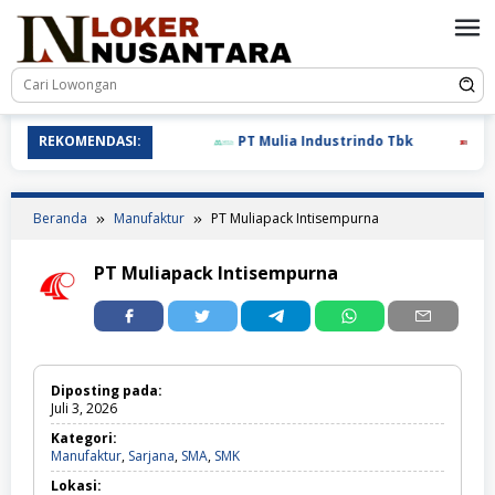
Loncat
ke
konten
REKOMENDASI:
PT Mulia Industrindo Tbk
PT T
Beranda
Manufaktur
PT Muliapack Intisempurna
PT Muliapack Intisempurna
Diposting pada:
Juli 3, 2026
Kategori:
Manufaktur,
Manufaktur
,
Sarjana
,
SMA
,
SMK
Sarjana,
Lokasi:
SMA,