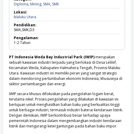
Diploma,
Diploma
,
Mining
,
SMA
,
SMK
Mining,
Lokasi:
SMA,
Maluku
Maluku Utara
SMK
Utara
Pendidikan:
SMA,SMK,D3
Pengalaman:
1-2
Tahun
PT Indonesia Weda Bay Industrial Park (IWIP)
merupakan
sebuah kawasan industri terpadu yang berlokasi di Desa Lelilef,
Kecamatan Weda, Kabupaten Halmahera Tengah, Provinsi Maluku
Utara. Kawasan industri ini memiliki peran yang sangat strategis
dalam mendorong pertumbuhan ekonomi Indonesia, khususnya di
sektor pertambangan dan energi.
IWIP secara khusus difokuskan pada pengolahan logam berat,
terutama nikel. Proses pengolahan yang dilakukan di kawasan ini
bertujuan untuk menghasilkan bahan baku yang berkualitas tinggi
untuk berbagai industri, termasuk industri baterai kendaraan listrik.
Dengan demikian, IWIP berkontribusi besar terhadap upaya
pemerintah Indonesia dalam mengembangkan industri kendaraan
listrik dan mengurangi ketergantungan pada bahan baku impor.