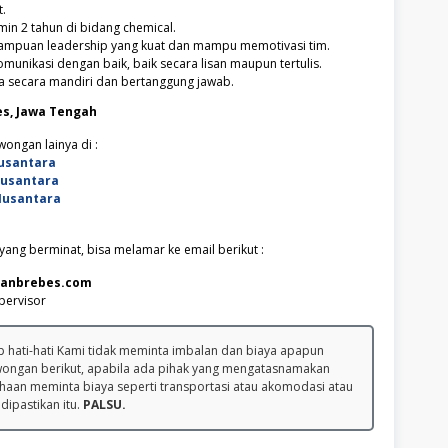
t.
in 2 tahun di bidang chemical.
ampuan leadership yang kuat dan mampu memotivasi tim.
unikasi dengan baik, baik secara lisan maupun tertulis.
a secara mandiri dan bertanggung jawab.
s, Jawa Tengah
ongan lainya di :
usantara
Nusantara
Nusantara
ang berminat, bisa melamar ke email berikut :
anbrebes.com
pervisor
 hati-hati Kami tidak meminta imbalan dan biaya apapun
wongan berikut, apabila ada pihak yang mengatasnamakan
haan meminta biaya seperti transportasi atau akomodasi atau
 dipastikan itu.
PALSU.