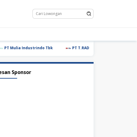
Mulia Industrindo Tbk
PT T.RAD Indonesia
PT Glovis
esan Sponsor