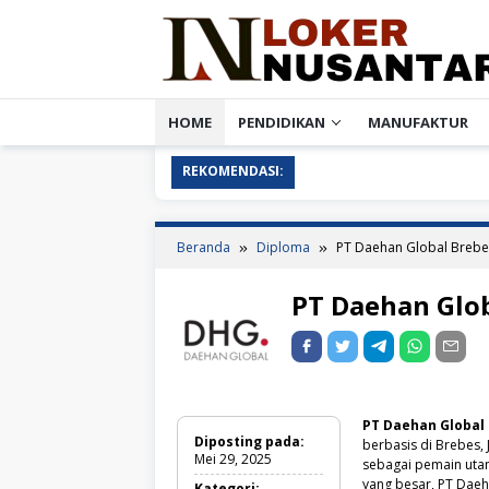
Loncat
ke
konten
HOME
PENDIDIKAN
MANUFAKTUR
REKOMENDASI:
Beranda
Diploma
PT Daehan Global Brebe
PT Daehan Glo
PT Daehan Global
Diposting pada:
berbasis di Brebes,
Mei 29, 2025
sebagai pemain utam
yang besar, PT Dae
Kategori: