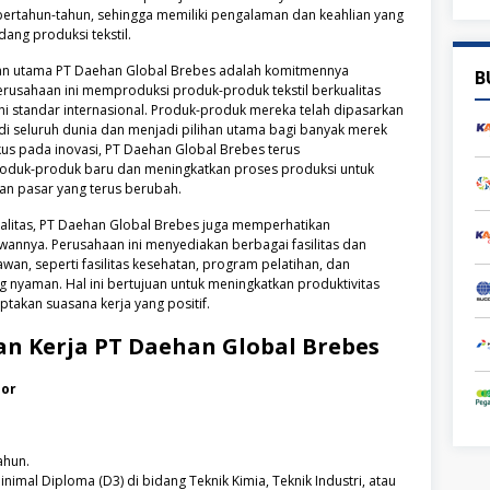
ertahun-tahun, sehingga memiliki pengalaman dan keahlian yang
ng produksi tekstil.
lan utama PT Daehan Global Brebes adalah komitmennya
B
Perusahaan ini memproduksi produk-produk tekstil berkualitas
i standar internasional. Produk-produk mereka telah dipasarkan
di seluruh dunia dan menjadi pilihan utama bagi banyak merek
kus pada inovasi, PT Daehan Global Brebes terus
duk-produk baru dan meningkatkan proses produksi untuk
n pasar yang terus berubah.
ualitas, PT Daehan Global Brebes juga memperhatikan
wannya. Perusahaan ini menyediakan berbagai fasilitas dan
wan, seperti fasilitas kesehatan, program pelatihan, dan
g nyaman. Hal ini bertujuan untuk meningkatkan produktivitas
takan suasana kerja yang positif.
n Kerja
PT Daehan Global Brebes
sor
ahun.
nimal Diploma (D3) di bidang Teknik Kimia, Teknik Industri, atau