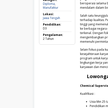
beroperasi selama b
Diploma
,
Diploma,
Manufaktur
mendalam dalam bida
Manufaktur
Lokasi:
Salah satu keunggu
Jawa
Jawa Tengah
terhadap kualitas. 
Tengah
tinggi yang memenuh
Pendidikan:
D3
ke berbagai negara 
terkenal. Dengan fo
Pengalaman:
mengembangkan pro
2
Tahun
memenuhi permintaa
Selain fokus pada k
kesejahteraan karya
program untuk karya
lingkungan kerja yan
karyawan dan mencip
Lowonga
Chemical Supervi
Kualifikasi :
Usia Min 25 t
Pendidikan mi