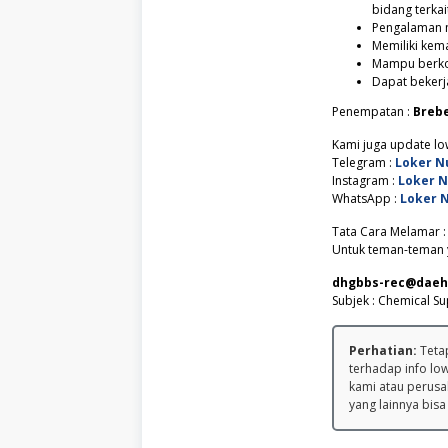
bidang terkai
Pengalaman m
Memiliki kem
Mampu berkom
Dapat bekerj
Penempatan :
Brebe
Kami juga update low
Telegram :
Loker N
Instagram :
Loker 
WhatsApp :
Loker 
Tata Cara Melamar :
Untuk teman-teman y
dhgbbs-rec@daeh
Subjek : Chemical Su
Perhatian:
Tetap
terhadap info lo
kami atau perusa
yang lainnya bisa