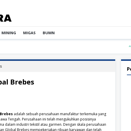
MINING
MIGAS
BUMN
PT 
s
P
bal Brebes
 Brebes
adalah sebuah perusahaan manufaktur terkemuka yang
 Jawa Tengah. Perusahaan ini telah mengukuhkan posisinya
a dalam industri tekstil atau garmen. Dengan skala perusahaan
han Global Brebes mempekerjakan ribuan karyawan dan telah