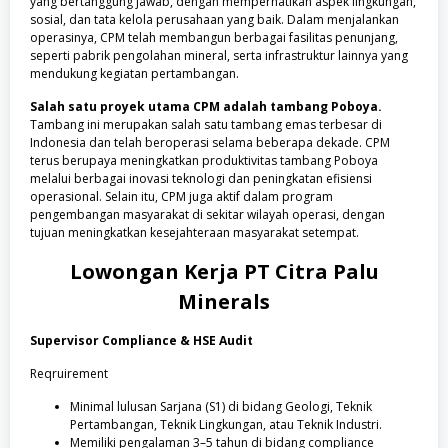
yang bertanggung jawab, dengan memperhatikan aspek lingkungan,
sosial, dan tata kelola perusahaan yang baik. Dalam menjalankan
operasinya, CPM telah membangun berbagai fasilitas penunjang,
seperti pabrik pengolahan mineral, serta infrastruktur lainnya yang
mendukung kegiatan pertambangan.
Salah satu proyek utama CPM adalah tambang Poboya.
Tambang ini merupakan salah satu tambang emas terbesar di
Indonesia dan telah beroperasi selama beberapa dekade. CPM
terus berupaya meningkatkan produktivitas tambang Poboya
melalui berbagai inovasi teknologi dan peningkatan efisiensi
operasional. Selain itu, CPM juga aktif dalam program
pengembangan masyarakat di sekitar wilayah operasi, dengan
tujuan meningkatkan kesejahteraan masyarakat setempat.
Lowongan Kerja
PT Citra Palu
Minerals
Supervisor Compliance & HSE Audit
Reqruirement
Minimal lulusan Sarjana (S1) di bidang Geologi, Teknik
Pertambangan, Teknik Lingkungan, atau Teknik Industri.
Memiliki pengalaman 3–5 tahun di bidang compliance