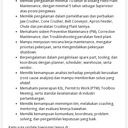
Memiliki pengalaman minimal 10 tahun di bidang Fixed Plant
Maintenance, dengan minimal 5 tahun sebagai Supervisor
atau posisi pengawas.
Memiliki pengalaman dalam pemeliharaan dan perbaikan:
Jaw Crusher, Cone Crusher, Belt Conveyor, Apron Feeder,
Chute dan peralatan Crushing Plant lainnya.
Memahami sistem Preventive Maintenance (PM), Corrective
Maintenance, dan Troubleshooting peralatan fixed plant.
Mampu menyusun rencana kerja maintenance, mengatur
prioritas pekerjaan, serta mengendalikan pekerjaan
shutdown.
Berpengalaman dalam pengelolaan spare part, tooling, dan
koordinasi dengan planner, scheduler, warehouse, serta
vendor.
Memiliki kemampuan analisis terhadap penyebab kerusakan
(root cause analysis) dan mampu memberikan solusi yang
efektif.
Memahami penerapan K3L, Permit to Work (PTW), Toolbox
Meeting, serta standar keselamatan di industri
pertambangan.
Memiliki kemampuan memimpin tim, melakukan coaching,
mentoring, dan evaluasi kinerja bawahan.
Memiliki kemampuan komunikasi, koordinasi, problem
solving, dan pengambilan keputusan yang baik.
Kami juga update lowongan lainya di :