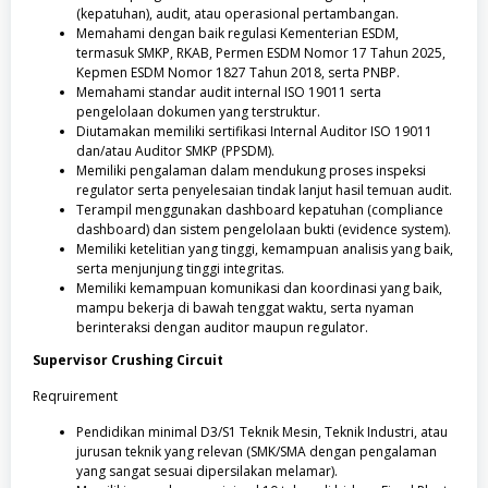
(kepatuhan), audit, atau operasional pertambangan.
Memahami dengan baik regulasi Kementerian ESDM,
termasuk SMKP, RKAB, Permen ESDM Nomor 17 Tahun 2025,
Kepmen ESDM Nomor 1827 Tahun 2018, serta PNBP.
Memahami standar audit internal ISO 19011 serta
pengelolaan dokumen yang terstruktur.
Diutamakan memiliki sertifikasi Internal Auditor ISO 19011
dan/atau Auditor SMKP (PPSDM).
Memiliki pengalaman dalam mendukung proses inspeksi
regulator serta penyelesaian tindak lanjut hasil temuan audit.
Terampil menggunakan dashboard kepatuhan (compliance
dashboard) dan sistem pengelolaan bukti (evidence system).
Memiliki ketelitian yang tinggi, kemampuan analisis yang baik,
serta menjunjung tinggi integritas.
Memiliki kemampuan komunikasi dan koordinasi yang baik,
mampu bekerja di bawah tenggat waktu, serta nyaman
berinteraksi dengan auditor maupun regulator.
Supervisor Crushing Circuit
Reqruirement
Pendidikan minimal D3/S1 Teknik Mesin, Teknik Industri, atau
jurusan teknik yang relevan (SMK/SMA dengan pengalaman
yang sangat sesuai dipersilakan melamar).