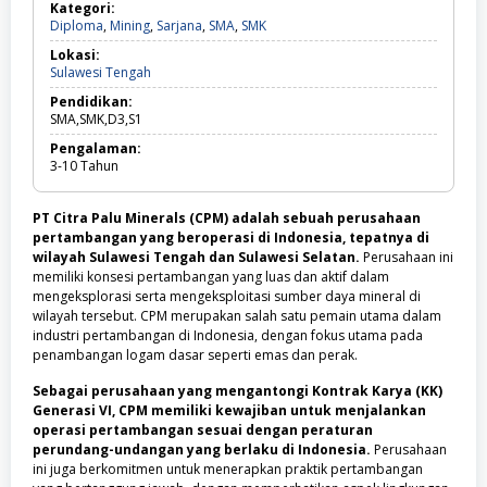
Kategori:
Diploma,
Diploma
,
Mining
,
Sarjana
,
SMA
,
SMK
Mining,
Lokasi:
Sarjana,
Sulawesi
Sulawesi Tengah
SMA,
Tengah
SMK
Pendidikan:
SMA,SMK,D3,S1
Pengalaman:
3-10
Tahun
PT Citra Palu Minerals (CPM) adalah sebuah perusahaan
pertambangan yang beroperasi di Indonesia, tepatnya di
wilayah Sulawesi Tengah dan Sulawesi Selatan.
Perusahaan ini
memiliki konsesi pertambangan yang luas dan aktif dalam
mengeksplorasi serta mengeksploitasi sumber daya mineral di
wilayah tersebut. CPM merupakan salah satu pemain utama dalam
industri pertambangan di Indonesia, dengan fokus utama pada
penambangan logam dasar seperti emas dan perak.
Sebagai perusahaan yang mengantongi Kontrak Karya (KK)
Generasi VI, CPM memiliki kewajiban untuk menjalankan
operasi pertambangan sesuai dengan peraturan
perundang-undangan yang berlaku di Indonesia.
Perusahaan
ini juga berkomitmen untuk menerapkan praktik pertambangan