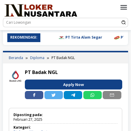
Loncat
ke
konten
REKOMENDASI:
PT Tirta Alam Segar
PT Mulia
Beranda
Diploma
PT Badak NGL
PT Badak NGL
Apply Now
Diposting pada:
Februari 27, 2025
Kategori: