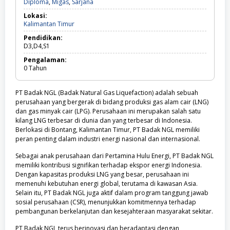
Diploma,
Diploma
,
Migas
,
Sarjana
Migas,
Lokasi:
Sarjana
Kalimantan
Kalimantan Timur
Timur
Pendidikan:
D3,D4,S1
Pengalaman:
0
Tahun
PT Badak NGL (Badak Natural Gas Liquefaction) adalah sebuah
perusahaan yang bergerak di bidang produksi gas alam cair (LNG)
dan gas minyak cair (LPG). Perusahaan ini merupakan salah satu
kilang LNG terbesar di dunia dan yang terbesar di Indonesia.
Berlokasi di Bontang, Kalimantan Timur, PT Badak NGL memiliki
peran penting dalam industri energi nasional dan internasional.
Sebagai anak perusahaan dari Pertamina Hulu Energi, PT Badak NGL
memiliki kontribusi signifikan terhadap ekspor energi Indonesia.
Dengan kapasitas produksi LNG yang besar, perusahaan ini
memenuhi kebutuhan energi global, terutama di kawasan Asia.
Selain itu, PT Badak NGL juga aktif dalam program tanggung jawab
sosial perusahaan (CSR), menunjukkan komitmennya terhadap
pembangunan berkelanjutan dan kesejahteraan masyarakat sekitar.
PT Badak NGL terus berinovasi dan beradaptasi dengan